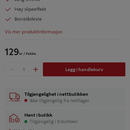
Høy slipeeffekt
Borrelåsfeste
Vis mer produktinformasjon
129
kr
/ Pakke
Legg i handlekurv
1 produkter
Antall
Tilgjengelighet i nettbutikken
Ikke tilgjengelig fra nettlager
Hent i butikk
Tilgjengelig i 8 butikker