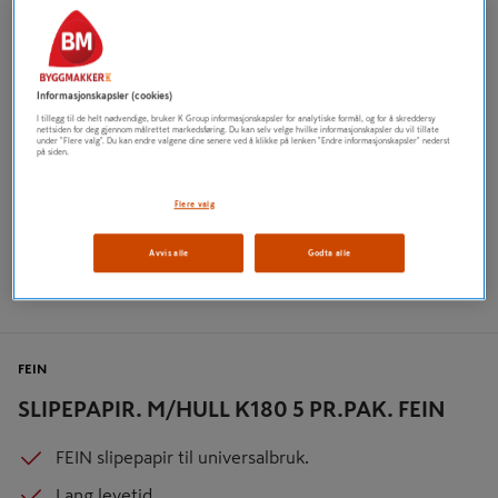
Informasjonskapsler (cookies)
I tillegg til de helt nødvendige, bruker K Group informasjonskapsler for analytiske formål, og for å skreddersy
nettsiden for deg gjennom målrettet markedsføring. Du kan selv velge hvilke informasjonskapsler du vil tillate
under "Flere valg". Du kan endre valgene dine senere ved å klikke på lenken "Endre informasjonskapsler" nederst
på siden.
Flere valg
Avvis alle
Godta alle
FEIN
SLIPEPAPIR. M/HULL K180 5 PR.PAK. FEIN
FEIN slipepapir til universalbruk.
Lang levetid