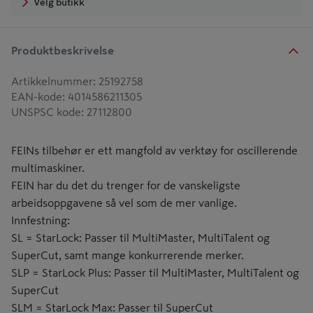
Velg butikk
Produktbeskrivelse
Artikkelnummer
:
25192758
EAN-kode
:
4014586211305
UNSPSC kode
:
27112800
FEINs tilbehør er ett mangfold av verktøy for oscillerende
multimaskiner.
FEIN har du det du trenger for de vanskeligste
arbeidsoppgavene så vel som de mer vanlige.
Innfestning:
SL = StarLock: Passer til MultiMaster, MultiTalent og
SuperCut, samt mange konkurrerende merker.
SLP = StarLock Plus: Passer til MultiMaster, MultiTalent og
SuperCut
SLM = StarLock Max: Passer til SuperCut