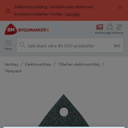
Sikkerhetsmelding: Svindelforsøk rettet mot
kryptolommebøker i omløp -
Les mer
Butikk
Logg inn
Kasse
Meny
/
/
/
Verktøy
Elektroverktøy
Tilbehør elektroverktøy
Slipepapir
Detaljert beskrivelse finnes i produktbeskrivelsen