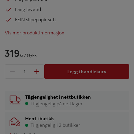
Lang levetid
FEIN slipepapir sett
Vis mer produktinformasjon
319
kr
/ Stykk
Legg i handlekurv
1 produkter
Antall
Tilgjengelighet i nettbutikken
Tilgjengelig på nettlager
Hent i butikk
Tilgjengelig i 2 butikker