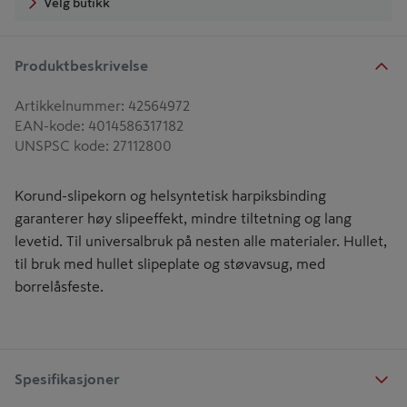
Velg butikk
Produktbeskrivelse
Artikkelnummer
:
42564972
EAN-kode
:
4014586317182
UNSPSC kode
:
27112800
Korund-slipekorn og helsyntetisk harpiksbinding
garanterer høy slipeeffekt, mindre tiltetning og lang
levetid. Til universalbruk på nesten alle materialer. Hullet,
til bruk med hullet slipeplate og støvavsug, med
borrelåsfeste.
Spesifikasjoner