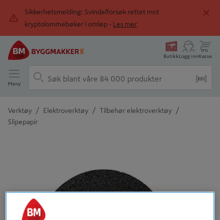
Sikkerhetsmelding: Svindelforsøk rettet mot
kryptolommebøker i omløp -
Les mer
Butikk
Logg inn
Kasse
Meny
/
/
/
Verktøy
Elektroverktøy
Tilbehør elektroverktøy
Slipepapir
Detaljert beskrivelse finnes i produktbeskrivelsen