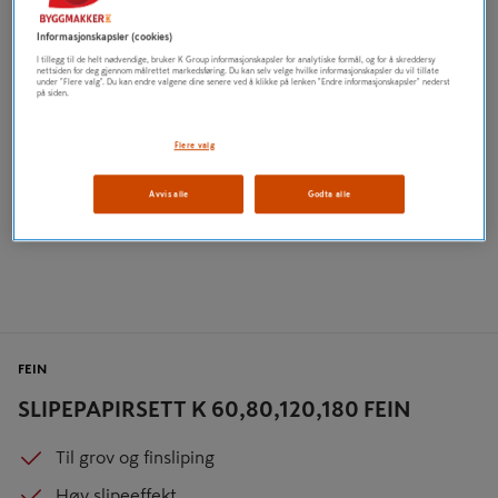
Informasjonskapsler (cookies)
I tillegg til de helt nødvendige, bruker K Group informasjonskapsler for analytiske formål, og for å skreddersy
nettsiden for deg gjennom målrettet markedsføring. Du kan selv velge hvilke informasjonskapsler du vil tillate
under "Flere valg". Du kan endre valgene dine senere ved å klikke på lenken "Endre informasjonskapsler" nederst
på siden.
Flere valg
Avvis alle
Godta alle
FEIN
SLIPEPAPIRSETT K 60,80,120,180 FEIN
Til grov og finsliping
Høy slipeeffekt