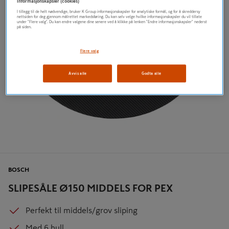
Informasjonskapsler (cookies)
I tillegg til de helt nødvendige, bruker K Group informasjonskapsler for analytiske formål, og for å skreddersy
nettsiden for deg gjennom målrettet markedsføring. Du kan selv velge hvilke informasjonskapsler du vil tillate
under "Flere valg". Du kan endre valgene dine senere ved å klikke på lenken "Endre informasjonskapsler" nederst
på siden.
Flere valg
Avvis alle
Godta alle
BOSCH
SLIPESÅLE Ø150 MIDDELS FOR PEX
Perfekt til middels/grov sliping
Med 6 hull