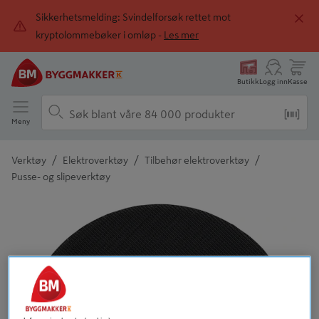
Sikkerhetsmelding: Svindelforsøk rettet mot
kryptolommebøker i omløp -
Les mer
Butikk
Logg inn
Kasse
Meny
/
/
/
Verktøy
Elektroverktøy
Tilbehør elektroverktøy
Pusse- og slipeverktøy
Detaljert beskrivelse finnes i produktbeskrivelsen