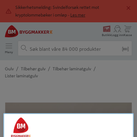
Sikkerhetsmelding: Svindelforsøk rettet mot
kryptolommebøker i omløp -
Les mer
Butikk
Logg inn
Kasse
Meny
/
/
/
Gulv
Tilbehør gulv
Tilbehør laminatgulv
Lister laminatgulv
Detaljert beskrivelse finnes i produktbeskrivelsen