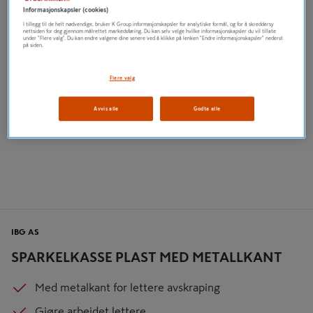
Informasjonskapsler (cookies)
I tillegg til de helt nødvendige, bruker K Group informasjonskapsler for analytiske formål, og for å skreddersy
nettsiden for deg gjennom målrettet markedsføring. Du kan selv velge hvilke informasjonskapsler du vil tillate
under "Flere valg". Du kan endre valgene dine senere ved å klikke på lenken "Endre informasjonskapsler" nederst
på siden.
Flere valg
Avvis alle
Godta alle
IBG AS
SPARKELKASSE PLAST MED METALLKANT
Med metalkant for lettere avskraping
Gjøre arbeidet lettere