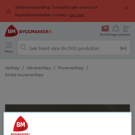
Sikkerhetsmelding: Svindelforsøk rettet mot
kryptolommebøker i omløp -
Les mer
Butikk
Logg inn
Kasse
Meny
/
/
/
Verktøy
Håndverktøy
Murerverktøy
Andre murerverktøy
Detaljert beskrivelse finnes i produktbeskrivelsen