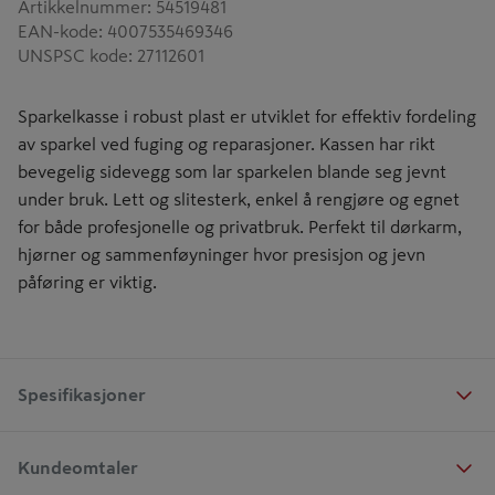
Artikkelnummer
:
54519481
EAN-kode
:
4007535469346
UNSPSC kode
:
27112601
Sparkelkasse i robust plast er utviklet for effektiv fordeling
av sparkel ved fuging og reparasjoner. Kassen har rikt
bevegelig sidevegg som lar sparkelen blande seg jevnt
under bruk. Lett og slitesterk, enkel å rengjøre og egnet
for både profesjonelle og privatbruk. Perfekt til dørkarm,
hjørner og sammenføyninger hvor presisjon og jevn
påføring er viktig.
Spesifikasjoner
Kundeomtaler