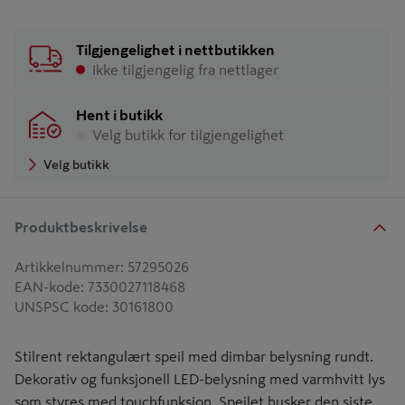
Tilgjengelighet i nettbutikken
Ikke tilgjengelig fra nettlager
Hent i butikk
Velg butikk for tilgjengelighet
Velg butikk
Produktbeskrivelse
Artikkelnummer
:
57295026
EAN-kode
:
7330027118468
UNSPSC kode
:
30161800
Stilrent rektangulært speil med dimbar belysning rundt.
Dekorativ og funksjonell LED-belysning med varmhvitt lys
som styres med touchfunksjon. Speilet husker den siste