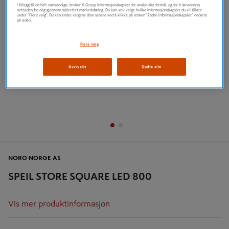
I tillegg til de helt nødvendige, bruker K Group informasjonskapsler for analytiske formål, og for å skreddersy
nettsiden for deg gjennom målrettet markedsføring. Du kan selv velge hvilke informasjonskapsler du vil tillate
under "Flere valg". Du kan endre valgene dine senere ved å klikke på lenken "Endre informasjonskapsler" nederst
på siden.
Flere valg
Avvis alle
Godta alle
NORO NORGE AS
SPEIL STORE SQUARE LED 800
Vis mer produktinformasjon