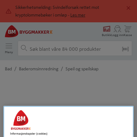
Sikkerhetsmelding: Svindelforsøk rettet mot
kryptolommebøker i omløp -
Les mer
Butikk
Logg inn
Kasse
Meny
/
/
Bad
Baderomsinnredning
Speil og speilskap
Detaljert beskrivelse finnes i produktbeskrivelsen
Informasjonskapsler (cookies)
Tidligere
Neste