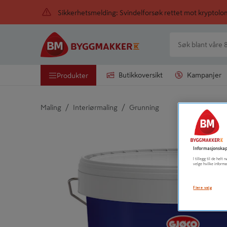
Sikkerhetsmelding: Svindelforsøk rettet mot kryptol
Butikkoversikt
Kampanjer
Produkter
/
/
Maling
Interiørmaling
Grunning
Detaljert beskrivelse finnes i produktbeskrivelsen
Informasjonskap
I tillegg til de hel
velge hvilke informa
Flere valg