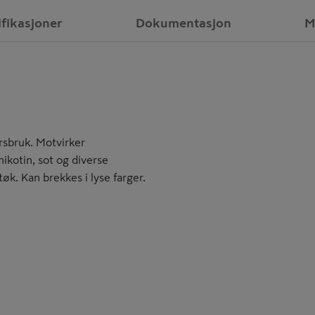
ifikasjoner
Dokumentasjon
M
rsbruk. Motvirker
ikotin, sot og diverse
øk. Kan brekkes i lyse farger.