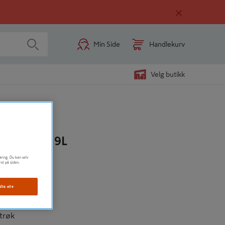
Min Side
Handlekurv
Velg butikk
SE HVIT 9L
øring. Du kan selv
rst på siden.
dta alle
trøk