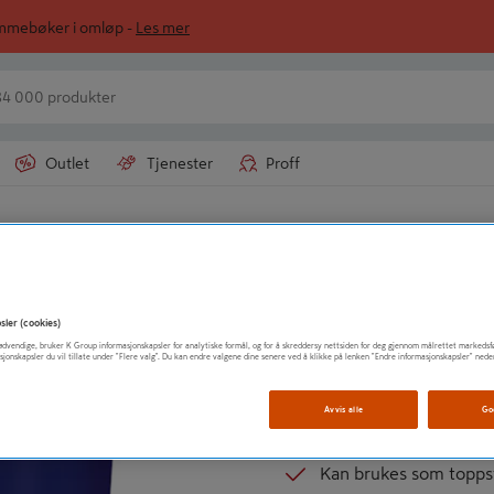
ommebøker i omløp -
Les mer
Outlet
Tjenester
Proff
GJØCO
SPERREGRUNN BA
sler (cookies)
t nødvendige, bruker K Group informasjonskapsler for analytiske formål, og for å skreddersy nettsiden for deg gjennom målrettet markedsf
Helmatt
sjonskapsler du vil tillate under "Flere valg". Du kan endre valgene dine senere ved å klikke på lenken "Endre informasjonskapsler" nede
Kvist- og sperregrunn
Avvis alle
Go
Begrenser kvist og sot
Kan brukes som topps