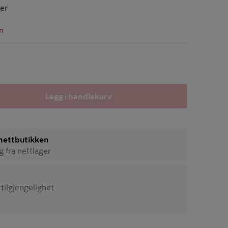
ger
n
Legg i handlekurv
i nettbutikken
ig fra nettlager
 tilgjengelighet