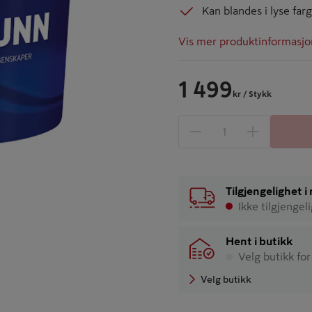
Kan blandes i lyse far
Vis mer produktinformasjo
1 499
kr
/ Stykk
1 produkter
Antall
Tilgjengelighet 
Ikke tilgjengel
Hent i butikk
Velg butikk for
Velg butikk