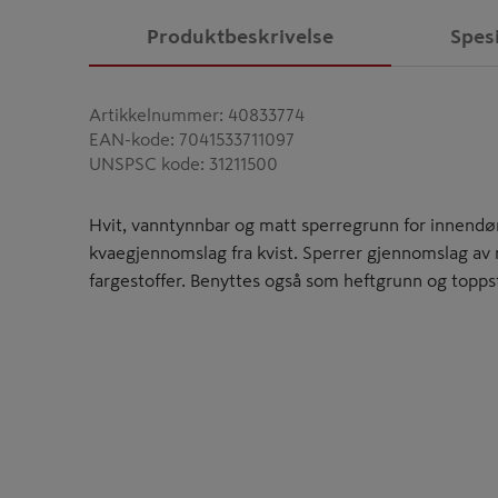
Produktbeskrivelse
Spes
Artikkelnummer
:
40833774
EAN-kode
:
7041533711097
UNSPSC kode
:
31211500
Hvit, vanntynnbar og matt sperregrunn for innendø
kvaegjennomslag fra kvist. Sperrer gjennomslag av n
fargestoffer. Benyttes også som heftgrunn og toppst