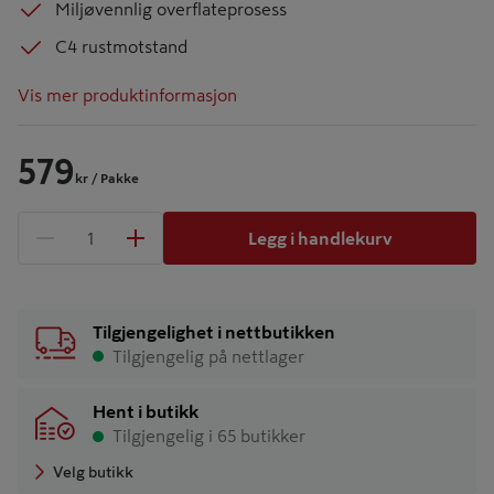
Miljøvennlig overflateprosess
C4 rustmotstand
Vis mer produktinformasjon
579
kr
/ Pakke
Legg i handlekurv
1 produkter
Antall
Tilgjengelighet i nettbutikken
Tilgjengelig på nettlager
Hent i butikk
Tilgjengelig i 65 butikker
Velg butikk