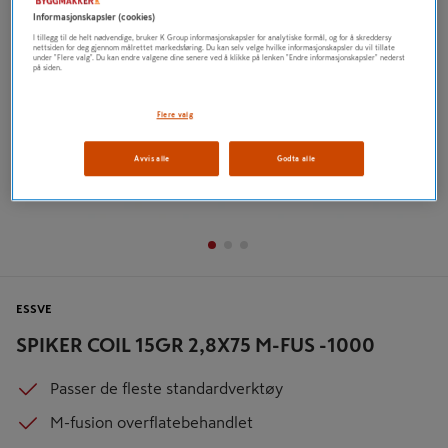
Informasjonskapsler (cookies)
I tillegg til de helt nødvendige, bruker K Group informasjonskapsler for analytiske formål, og for å skreddersy
nettsiden for deg gjennom målrettet markedsføring. Du kan selv velge hvilke informasjonskapsler du vil tillate
under "Flere valg". Du kan endre valgene dine senere ved å klikke på lenken "Endre informasjonskapsler" nederst
på siden.
Flere valg
Avvis alle
Godta alle
ESSVE
SPIKER COIL 15GR 2,8X75 M-FUS -1000
Passer de fleste standardverktøy
M-fusion overflatebehandlet