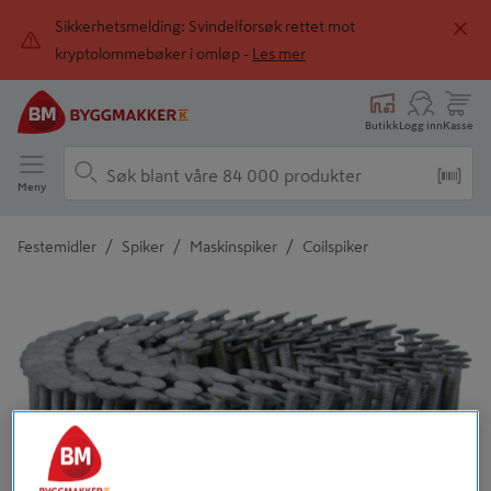
Sikkerhetsmelding: Svindelforsøk rettet mot
kryptolommebøker i omløp -
Les mer
Butikk
Logg inn
Kasse
Meny
/
/
/
Festemidler
Spiker
Maskinspiker
Coilspiker
Detaljert beskrivelse finnes i produktbeskrivelsen
Tidligere
Neste