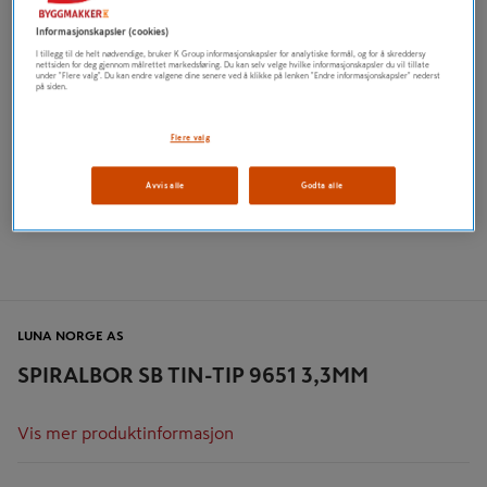
Informasjonskapsler (cookies)
I tillegg til de helt nødvendige, bruker K Group informasjonskapsler for analytiske formål, og for å skreddersy
nettsiden for deg gjennom målrettet markedsføring. Du kan selv velge hvilke informasjonskapsler du vil tillate
under "Flere valg". Du kan endre valgene dine senere ved å klikke på lenken "Endre informasjonskapsler" nederst
på siden.
Flere valg
Avvis alle
Godta alle
LUNA NORGE AS
SPIRALBOR SB TIN-TIP 9651 3,3MM
Vis mer produktinformasjon