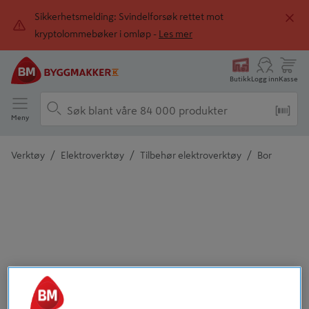
Sikkerhetsmelding: Svindelforsøk rettet mot
kryptolommebøker i omløp -
Les mer
Butikk
Logg inn
Kasse
Meny
/
/
/
Verktøy
Elektroverktøy
Tilbehør elektroverktøy
Bor
Detaljert beskrivelse finnes i produktbeskrivelsen