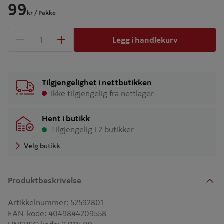
99
kr
/ Pakke
Legg i handlekurv
1 produkter
Antall
Tilgjengelighet i nettbutikken
Ikke tilgjengelig fra nettlager
Hent i butikk
Tilgjengelig i 2 butikker
Velg butikk
Produktbeskrivelse
Artikkelnummer
:
52592801
EAN-kode
:
4049844209558