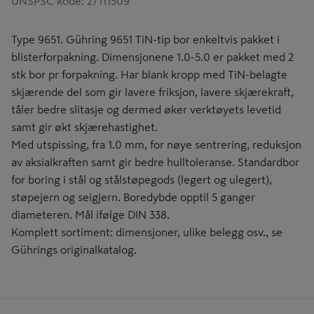
UNSPSC kode
:
27111509
Type 9651. Gühring 9651 TiN-tip bor enkeltvis pakket i
blisterforpakning. Dimensjonene 1.0-5.0 er pakket med 2
stk bor pr forpakning. Har blank kropp med TiN-belagte
skjærende del som gir lavere friksjon, lavere skjærekraft,
tåler bedre slitasje og dermed øker verktøyets levetid
samt gir økt skjærehastighet.
Med utspissing, fra 1.0 mm, for nøye sentrering, reduksjon
av aksialkraften samt gir bedre hulltoleranse. Standardbor
for boring i stål og stålstøpegods (legert og ulegert),
støpejern og seigjern. Boredybde opptil 5 ganger
diameteren. Mål ifølge DIN 338.
Komplett sortiment: dimensjoner, ulike belegg osv., se
Gührings originalkatalog.