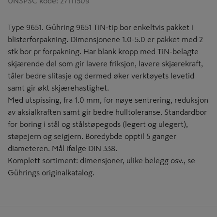
UNSPSC kode
:
27111509
Type 9651. Gühring 9651 TiN-tip bor enkeltvis pakket i
blisterforpakning. Dimensjonene 1.0-5.0 er pakket med 2
stk bor pr forpakning. Har blank kropp med TiN-belagte
skjærende del som gir lavere friksjon, lavere skjærekraft,
tåler bedre slitasje og dermed øker verktøyets levetid
samt gir økt skjærehastighet.
Med utspissing, fra 1.0 mm, for nøye sentrering, reduksjon
av aksialkraften samt gir bedre hulltoleranse. Standardbor
for boring i stål og stålstøpegods (legert og ulegert),
støpejern og seigjern. Boredybde opptil 5 ganger
diameteren. Mål ifølge DIN 338.
Komplett sortiment: dimensjoner, ulike belegg osv., se
Gührings originalkatalog.