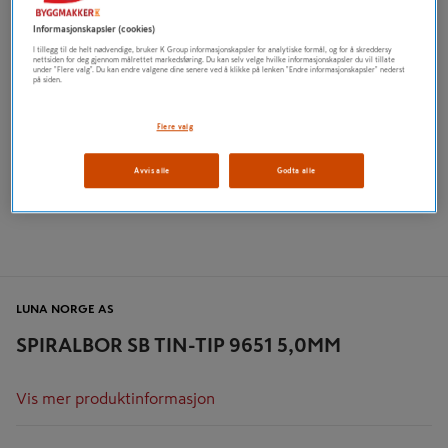
Informasjonskapsler (cookies)
I tillegg til de helt nødvendige, bruker K Group informasjonskapsler for analytiske formål, og for å skreddersy
nettsiden for deg gjennom målrettet markedsføring. Du kan selv velge hvilke informasjonskapsler du vil tillate
under "Flere valg". Du kan endre valgene dine senere ved å klikke på lenken "Endre informasjonskapsler" nederst
på siden.
Flere valg
Avvis alle
Godta alle
LUNA NORGE AS
SPIRALBOR SB TIN-TIP 9651 5,0MM
Vis mer produktinformasjon