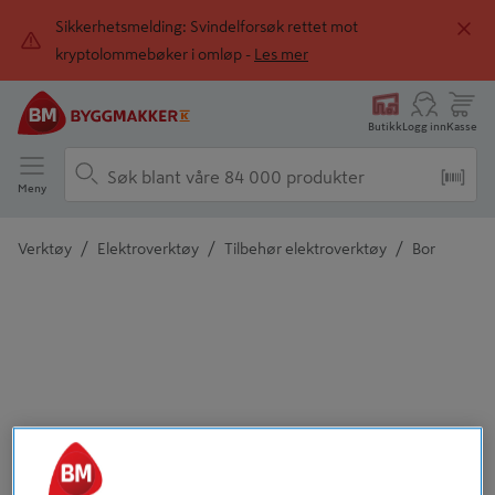
Sikkerhetsmelding: Svindelforsøk rettet mot
kryptolommebøker i omløp -
Les mer
Butikk
Logg inn
Kasse
Meny
/
/
/
Verktøy
Elektroverktøy
Tilbehør elektroverktøy
Bor
Detaljert beskrivelse finnes i produktbeskrivelsen