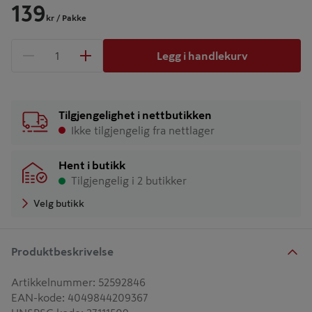
139
kr
/ Pakke
Legg i handlekurv
1 produkter
Antall
Tilgjengelighet i nettbutikken
Ikke tilgjengelig fra nettlager
Hent i butikk
Tilgjengelig i 2 butikker
Velg butikk
Produktbeskrivelse
Artikkelnummer
:
52592846
EAN-kode
:
4049844209367