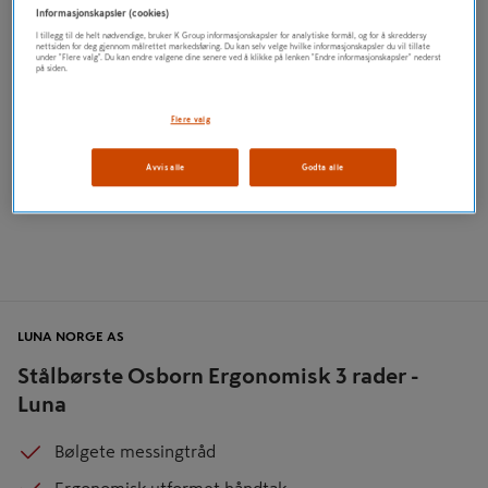
Informasjonskapsler (cookies)
I tillegg til de helt nødvendige, bruker K Group informasjonskapsler for analytiske formål, og for å skreddersy
nettsiden for deg gjennom målrettet markedsføring. Du kan selv velge hvilke informasjonskapsler du vil tillate
under "Flere valg". Du kan endre valgene dine senere ved å klikke på lenken "Endre informasjonskapsler" nederst
på siden.
Flere valg
Avvis alle
Godta alle
LUNA NORGE AS
Stålbørste Osborn Ergonomisk 3 rader -
Luna
Bølgete messingtråd