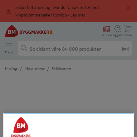
Sikkerhetsmelding: Svindelforsøk rettet mot
kryptolommebøker i omløp -
Les mer
Butikk
Logg inn
Kasse
Meny
/
/
Maling
Maleutstyr
Stålbørste
Detaljert beskrivelse finnes i produktbeskrivelsen