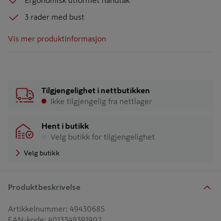
Ergonomisk utformet håndtak
3 rader med bust
Vis mer produktinformasjon
Tilgjengelighet i nettbutikken
Ikke tilgjengelig fra nettlager
Hent i butikk
Velg butikk for tilgjengelighet
Velg butikk
Produktbeskrivelse
Artikkelnummer
:
49430685
EAN-kode
:
4013349391902