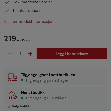
Dokumenterte verdier
Teknisk support
Vis mer produktinformasjon
219
kr
/ Pakke
Legg i handlekurv
1 produkter
Antall
Tilgjengelighet i nettbutikken
Tilgjengelig på nettlager
Hent i butikk
Tilgjengelig i 1 butikker
Velg butikk