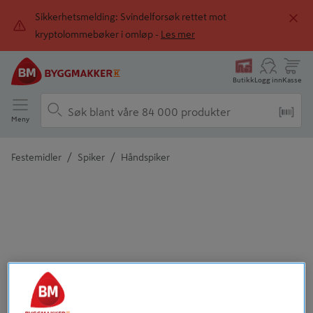
Sikkerhetsmelding: Svindelforsøk rettet mot
kryptolommebøker i omløp -
Les mer
Butikk
Logg inn
Kasse
Meny
/
/
Festemidler
Spiker
Håndspiker
Detaljert beskrivelse finnes i produktbeskrivelsen