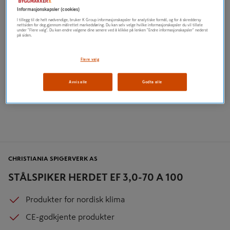
Informasjonskapsler (cookies)
I tillegg til de helt nødvendige, bruker K Group informasjonskapsler for analytiske formål, og for å skreddersy
nettsiden for deg gjennom målrettet markedsføring. Du kan selv velge hvilke informasjonskapsler du vil tillate
under "Flere valg". Du kan endre valgene dine senere ved å klikke på lenken "Endre informasjonskapsler" nederst
på siden.
Flere valg
Avvis alle
Godta alle
CHRISTIANIA SPIGERVERK AS
STÅLSPIKER HERDET EF 3,0-70 A 100
Produkter for nordisk klima
CE-godkjente produkter