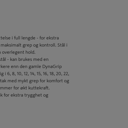
else i full lengde - for ekstra
aksimalt grep og kontroll. Stål i
n overlegent hold.
 stål - kan brukes med en
terkere enn den gamle DynaGrip
 6, 8, 10, 12, 14, 15, 16, 18, 20, 22,
dtak med mykt grep for komfort og
ammer for økt kuttekraft.
 for ekstra trygghet og