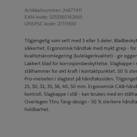
Artikkelnummer
:
24677411
EAN-kode
:
3253560162665
UNSPSC kode
:
27111500
Tilgjengelig som sett med 3 eller 5 deler. Bladbeskytt
sikkerhet. Ergonomisk håndtak med mykt grep - for m
kvalitetskromlegering (kulelagerkvalitet) - gir egge
Lakkert blad for korrosjonsbeskyttelse. Slagkappe i
stålhammer for økt kraft i kontaktpunktet. 50 % s
Pro-meiselen i slagtest på håndtakssiden. Tilgjengelig i
25, 30, 32, 35, 38, 40, 50 mm. Ergonomisk CAB-hån
kontroll. Slagkappe i stål - kan brukes med en stålh
Overlegen Thru Tang-design - 50 % sterkere håndtak
holdbarhet.