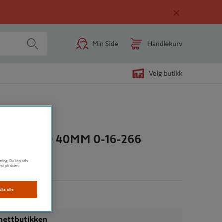
Min Side
Handlekurv
Velg butikk
RIP PRO 40MM 0-16-266
øring. Du kan selv
n
rst på siden.
dta alle
i nettbutikken