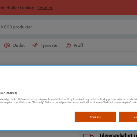
ommebøker i omløp -
Les mer
Outlet
Tjenester
Proff
STANLEY
STEMJERN DYNAG
sler (cookies)
t nødvendige, bruker K Group informasjonskapsler for analytiske formål, og for å skreddersy nettsiden for deg gjennom målrettet markedsf
Vis mer produktinformasjo
sjonskapsler du vil tillate under "Flere valg". Du kan endre valgene dine senere ved å klikke på lenken "Endre informasjonskapsler" nede
Avvis alle
Go
Tilgjengelighet 