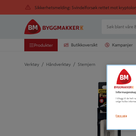
Sikkerhetsmelding: Svindelforsøk rettet mot kryptol
Butikkoversikt
Kampanjer
Produkter
/
/
Verktøy
Håndverktøy
Stemjern
Detaljert beskrivelse finnes i produktbeskrivelsen
Informasjonskap
I tillegg til de hel
velge hvilke informa
Flere valg