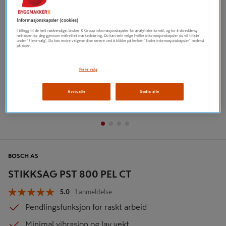
Informasjonskapsler (cookies)
I tillegg til de helt nødvendige, bruker K Group informasjonskapsler for analytiske formål, og for å skreddersy
nettsiden for deg gjennom målrettet markedsføring. Du kan selv velge hvilke informasjonskapsler du vil tillate
under "Flere valg". Du kan endre valgene dine senere ved å klikke på lenken "Endre informasjonskapsler" nederst
på siden.
Flere valg
Avvis alle
Godta alle
BOSCH AS
STIKKSAG PST 800 PEL CT
5.0
1 anmeldelse
Pendlingsfunksjon for raskt arbeid
Minimal vibrasjon og lav vekt