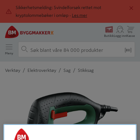
Sikkerhetsmelding: Svindelforsøk rettet mot
kryptolommebøker i omløp -
Les mer
Butikk
Logg inn
Kasse
Meny
/
/
/
Verktøy
Elektroverktøy
Sag
Stikksag
Detaljert beskrivelse finnes i produktbeskrivelsen
Tidligere
Neste