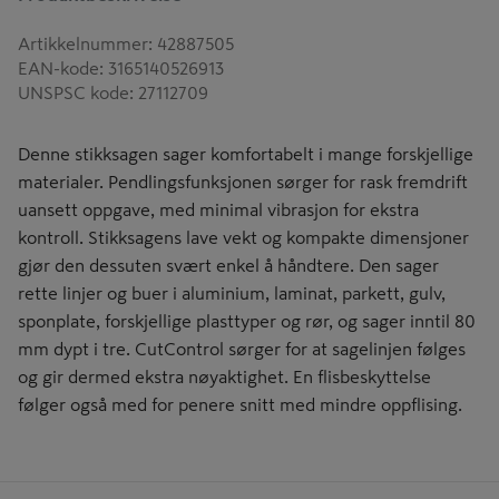
Artikkelnummer
:
42887505
EAN-kode
:
3165140526913
UNSPSC kode
:
27112709
Denne stikksagen sager komfortabelt i mange forskjellige
materialer. Pendlingsfunksjonen sørger for rask fremdrift
uansett oppgave, med minimal vibrasjon for ekstra
kontroll. Stikksagens lave vekt og kompakte dimensjoner
gjør den dessuten svært enkel å håndtere. Den sager
rette linjer og buer i aluminium, laminat, parkett, gulv,
sponplate, forskjellige plasttyper og rør, og sager inntil 80
mm dypt i tre. CutControl sørger for at sagelinjen følges
og gir dermed ekstra nøyaktighet. En flisbeskyttelse
følger også med for penere snitt med mindre oppflising.