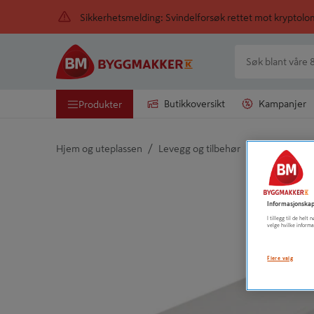
Sikkerhetsmelding: Svindelforsøk rettet mot kryptol
Butikkoversikt
Kampanjer
Produkter
/
/
Hjem og uteplassen
Levegg og tilbehør
Tilbehør lev
Detaljert beskrivelse finnes i produktbeskrivelsen
Informasjonskap
I tillegg til de hel
velge hvilke informa
Flere valg