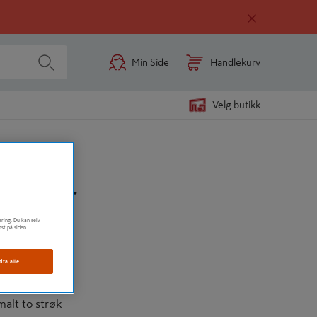
Min Side
Handlekurv
Velg butikk
0CM HVIT
øring. Du kan selv
rst på siden.
akitt
dta alle
malt to strøk