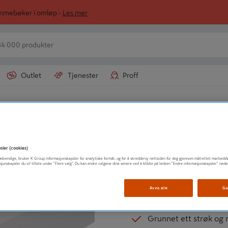
ommebøker i omløp -
Les mer
Outlet
Tjenester
Proff
egg
KRIFON
STOLPE 90MM 13
sler (cookies)
t nødvendige, bruker K Group informasjonskapsler for analytiske formål, og for å skreddersy nettsiden for deg gjennom målrettet markedsf
sjonskapsler du vil tillate under "Flere valg". Du kan endre valgene dine senere ved å klikke på lenken "Endre informasjonskapsler" nede
Mål (lxbxh) 13x9x9 cm
Til levegg-rekkverk-st
Avvis alle
Go
Hvitmalt (RAL 916)
Grunnet ett strøk og 