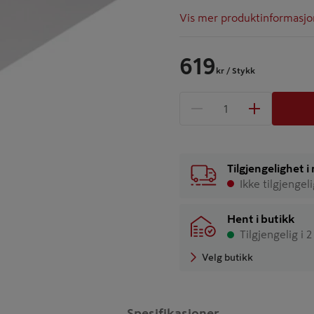
Vis mer produktinformasjo
619
kr
/ Stykk
1 produkter
Antall
Tilgjengelighet 
Ikke tilgjengel
Hent i butikk
Tilgjengelig i 
Velg butikk
Spesifikasjoner