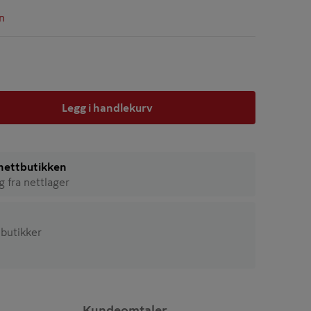
n
Legg i handlekurv
i nettbutikken
ig fra nettlager
2 butikker
Kundeomtaler