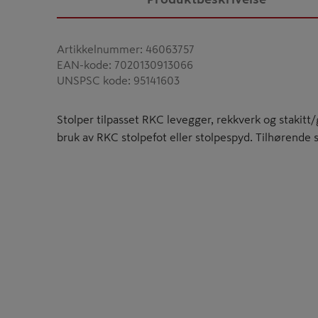
Artikkelnummer
:
46063757
EAN-kode
:
7020130913066
UNSPSC kode
:
95141603
Stolper tilpasset RKC levegger, rekkverk og stakitt/g
bruk av RKC stolpefot eller stolpespyd. Tilhørende 