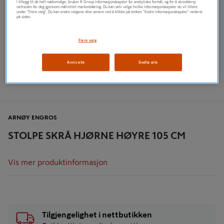
I tillegg til de helt nødvendige, bruker K Group informasjonskapsler for analytiske formål, og for å skreddersy
nettsiden for deg gjennom målrettet markedsføring. Du kan selv velge hvilke informasjonskapsler du vil tillate
under "Flere valg". Du kan endre valgene dine senere ved å klikke på lenken "Endre informasjonskapsler" nederst
på siden.
Flere valg
Avvis alle
Godta alle
ARNØY ENGROS
STOLPE SKRÅ HJØRNE HØYRE 105 CM
Vis mer produktinformasjon
Tilgjengelighet i nettbutikken