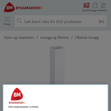
Butikk
Logg inn
Kasse
Meny
/
/
Hjem og uteplassen
Levegg og tilbehør
Tilbehør levegg
Detaljert beskrivelse finnes i produktbeskrivelsen
Informasjonskapsler (cookies)