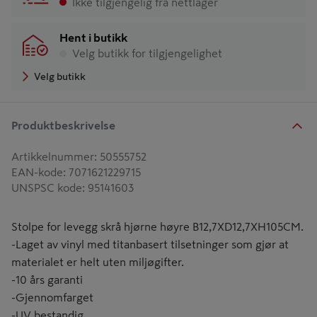
Ikke tilgjengelig fra nettlager
Hent i butikk
Velg butikk for tilgjengelighet
Velg butikk
Produktbeskrivelse
Artikkelnummer
:
50555752
EAN-kode
:
7071621229715
UNSPSC kode
:
95141603
Stolpe for levegg skrå hjørne høyre B12,7XD12,7XH105CM.
-Laget av vinyl med titanbasert tilsetninger som gjør at
materialet er helt uten miljøgifter.
-10 års garanti
-Gjennomfarget
-UV bestandig