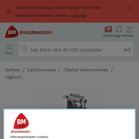
Sikkerhetsmelding: Svindelforsøk rettet mot
kryptolommebøker i omløp -
Les mer
Butikk
Logg inn
Kasse
Meny
/
/
/
Verktøy
Elektroverktøy
Tilbehør elektroverktøy
Sagbord
Detaljert beskrivelse finnes i produktbeskrivelsen
Informasjonskapsler (cookies)