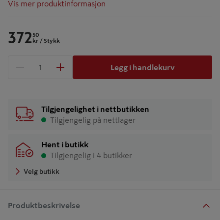
Vis mer produktinformasjon
372
50
kr
/ Stykk
Legg i handlekurv
1 produkter
Antall
Tilgjengelighet i nettbutikken
Tilgjengelig på nettlager
Hent i butikk
Tilgjengelig i 4 butikker
Velg butikk
Produktbeskrivelse