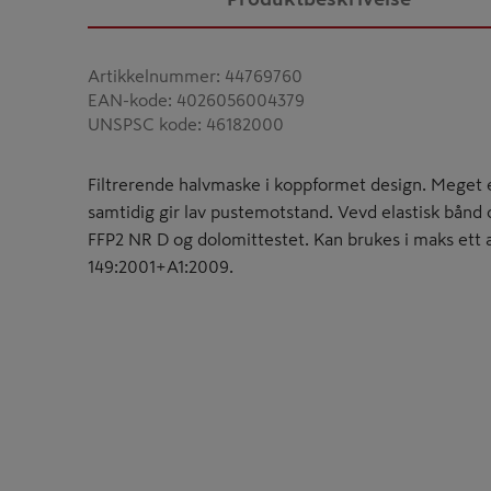
Artikkelnummer
:
44769760
EAN-kode
:
4026056004379
UNSPSC kode
:
46182000
Filtrerende halvmaske i koppformet design. Meget e
samtidig gir lav pustemotstand. Vevd elastisk bånd 
FFP2 NR D og dolomittestet. Kan brukes i maks ett
149:2001+A1:2009.