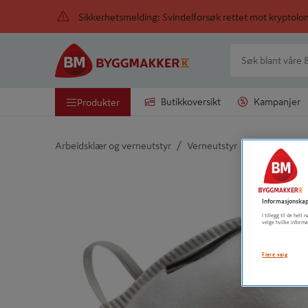
Sikkerhetsmelding: Svindelforsøk rettet mot kryptol
Butikkoversikt
Kampanjer
Produkter
/
/
Arbeidsklær og verneutstyr
Verneutstyr
Åndedrettsv
Detaljert beskrivelse finnes i produktbeskrivelsen
Informasjonskap
I tillegg til de hel
velge hvilke informa
Flere valg