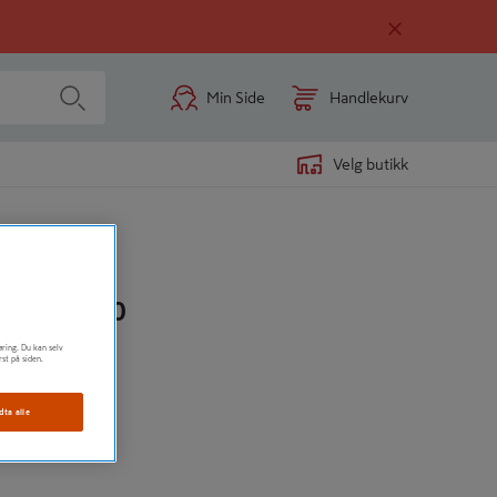
Min Side
Handlekurv
Velg butikk
 FFP2 A20
øring. Du kan selv
rst på siden.
dta alle