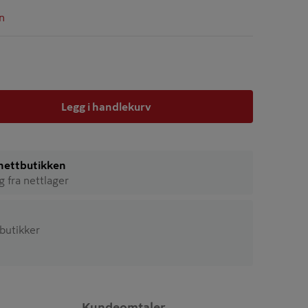
n
Legg i handlekurv
i nettbutikken
ig fra nettlager
 butikker
Kundeomtaler