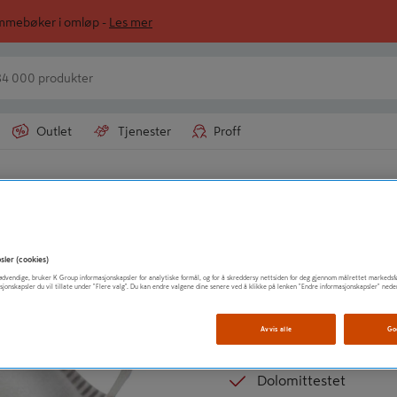
ommebøker i omløp -
Les mer
Outlet
Tjenester
Proff
ern
ZEKLER
STØVMASKE 1302
sler (cookies)
t nødvendige, bruker K Group informasjonskapsler for analytiske formål, og for å skreddersy nettsiden for deg gjennom målrettet markedsf
Vevd elastisk bånd
sjonskapsler du vil tillate under "Flere valg". Du kan endre valgene dine senere ved å klikke på lenken "Endre informasjonskapsler" nede
Myk nesetetting
Avvis alle
Go
Filterklasse FFP2 NR D
Dolomittestet