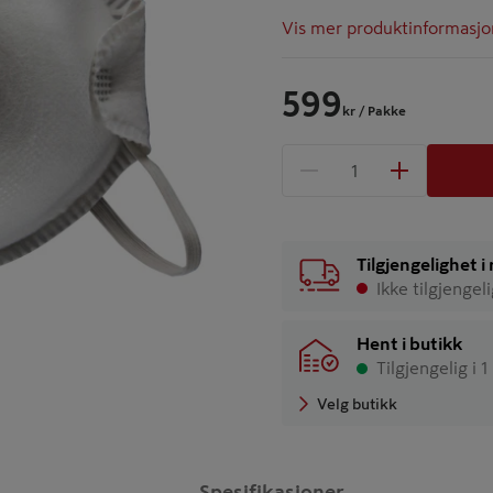
Vis mer produktinformasjo
599
kr
/ Pakke
1 produkter
Antall
Tilgjengelighet 
Ikke tilgjengel
Hent i butikk
Tilgjengelig i 1
Velg butikk
Spesifikasjoner