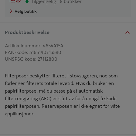
Tilgjengelig i 8 butikker
Velg butikk
Produktbeskrivelse
Artikkelnummer
:
46544154
EAN-kode
:
3165140713580
UNSPSC kode
:
27112800
Filterposer beskytter filteret i støvsugeren, noe som
forlenger filterets totale levetid. Hvis du bruker en
papirfilterpose, må du passe på at automatisk
filterrengjøring (AFC) er slått av for å unngå å skade
papirfilterposen. Reserveposen er ikke egnet for våte
applikasjoner.