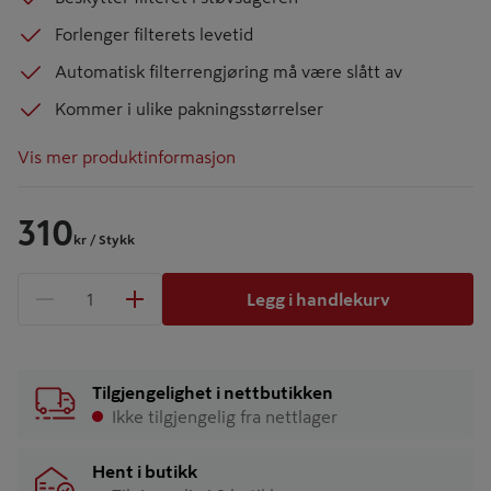
Forlenger filterets levetid
Automatisk filterrengjøring må være slått av
Kommer i ulike pakningsstørrelser
Vis mer produktinformasjon
310
kr
/ Stykk
Legg i handlekurv
1 produkter
Antall
Tilgjengelighet i nettbutikken
Ikke tilgjengelig fra nettlager
Hent i butikk