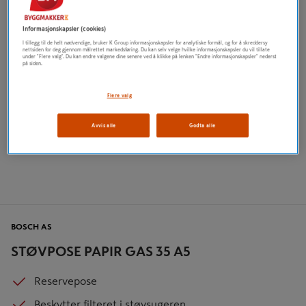
Informasjonskapsler (cookies)
I tillegg til de helt nødvendige, bruker K Group informasjonskapsler for analytiske formål, og for å skreddersy
nettsiden for deg gjennom målrettet markedsføring. Du kan selv velge hvilke informasjonskapsler du vil tillate
under "Flere valg". Du kan endre valgene dine senere ved å klikke på lenken "Endre informasjonskapsler" nederst
på siden.
Flere valg
Avvis alle
Godta alle
BOSCH AS
STØVPOSE PAPIR GAS 35 A5
Reservepose
Beskytter filteret i støvsugeren