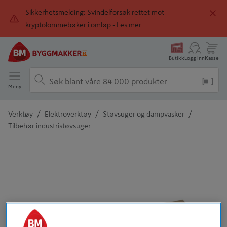
Sikkerhetsmelding: Svindelforsøk rettet mot
kryptolommebøker i omløp -
Les mer
Butikk
Logg inn
Kasse
Meny
/
/
/
Verktøy
Elektroverktøy
Støvsuger og dampvasker
Tilbehør industristøvsuger
Detaljert beskrivelse finnes i produktbeskrivelsen