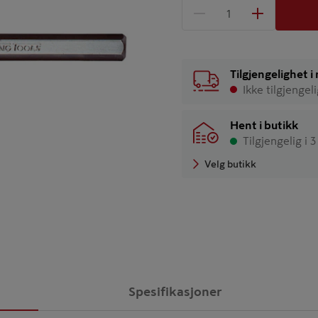
1 produkter
Antall
Tilgjengelighet 
Ikke tilgjengel
Hent i butikk
Tilgjengelig i 
Velg butikk
Spesifikasjoner