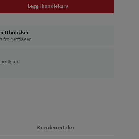
Legg i handlekurv
i nettbutikken
ig fra nettlager
3 butikker
Kundeomtaler