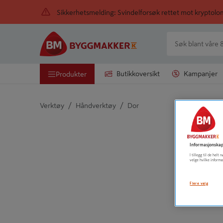
Sikkerhetsmelding: Svindelforsøk rettet mot kryptol
Butikkoversikt
Kampanjer
Produkter
/
/
Verktøy
Håndverktøy
Dor
Detaljert beskrivelse finnes i produktbeskrivelsen
Informasjonskap
I tillegg til de hel
velge hvilke informa
Flere valg