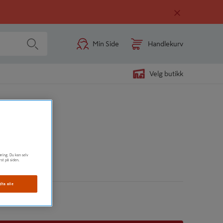
Min Side
Handlekurv
Velg butikk
MM PP06
øring. Du kan selv
rst på siden.
n
dta alle