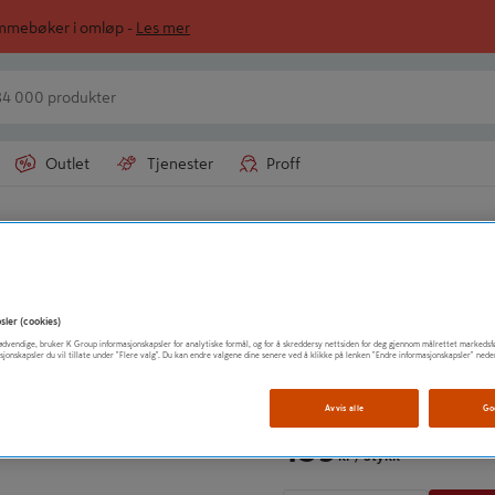
ommebøker i omløp -
Les mer
Outlet
Tjenester
Proff
LUNA NORGE AS
SYLINDERDOR 6
sler (cookies)
t nødvendige, bruker K Group informasjonskapsler for analytiske formål, og for å skreddersy nettsiden for deg gjennom målrettet markedsf
sjonskapsler du vil tillate under "Flere valg". Du kan endre valgene dine senere ved å klikke på lenken "Endre informasjonskapsler" nede
Vis mer produktinformasjo
Avvis alle
Go
159
kr
/ Stykk