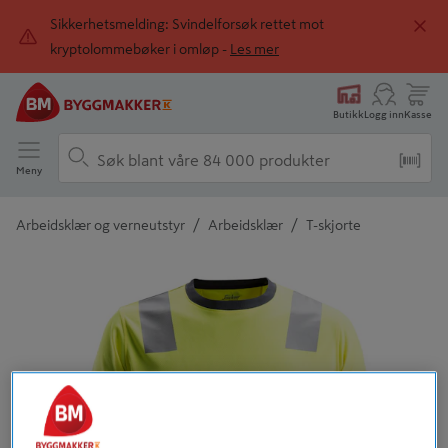
Sikkerhetsmelding: Svindelforsøk rettet mot
kryptolommebøker i omløp -
Les mer
Butikk
Logg inn
Kasse
Meny
/
/
Arbeidsklær og verneutstyr
Arbeidsklær
T-skjorte
Detaljert beskrivelse finnes i produktbeskrivelsen
Tidligere
Neste