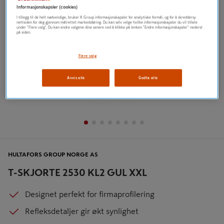
Informasjonskapsler (cookies)
I tillegg til de helt nødvendige, bruker K Group informasjonskapsler for analytiske formål, og for å skreddersy
nettsiden for deg gjennom målrettet markedsføring. Du kan selv velge hvilke informasjonskapsler du vil tillate
under "Flere valg". Du kan endre valgene dine senere ved å klikke på lenken "Endre informasjonskapsler" nederst
på siden.
Flere valg
Avvis alle
Godta alle
HULTAFORS GROUP NORGE AS
T-SKJORTE 2530 KL2 GUL XXL
Designet perfekt for firmaprofilering
Refleksdetaljer gir økt synlighet