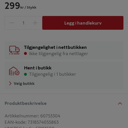
299
kr
/ Stykk
Legg i handlekurv
1 produkter
Antall
Tilgjengelighet i nettbutikken
Ikke tilgjengelig fra nettlager
Hent i butikk
Tilgjengelig i 1 butikker
Velg butikk
Produktbeskrivelse
Artikkelnummer
:
60753304
EAN-kode
:
7318574055863