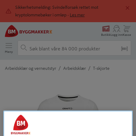
Sikkerhetsmelding: Svindelforsøk rettet mot
kryptolommebøker i omløp -
Les mer
Butikk
Logg inn
Kasse
Meny
/
/
Arbeidsklær og verneutstyr
Arbeidsklær
T-skjorte
Detaljert beskrivelse finnes i produktbeskrivelsen