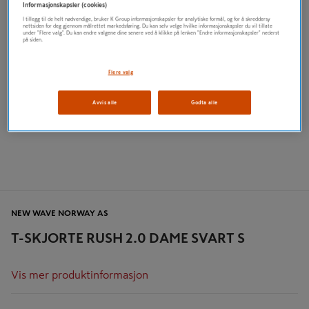
Informasjonskapsler (cookies)
I tillegg til de helt nødvendige, bruker K Group informasjonskapsler for analytiske formål, og for å skreddersy
nettsiden for deg gjennom målrettet markedsføring. Du kan selv velge hvilke informasjonskapsler du vil tillate
under "Flere valg". Du kan endre valgene dine senere ved å klikke på lenken "Endre informasjonskapsler" nederst
på siden.
Flere valg
Avvis alle
Godta alle
NEW WAVE NORWAY AS
T-SKJORTE RUSH 2.0 DAME SVART S
Vis mer produktinformasjon