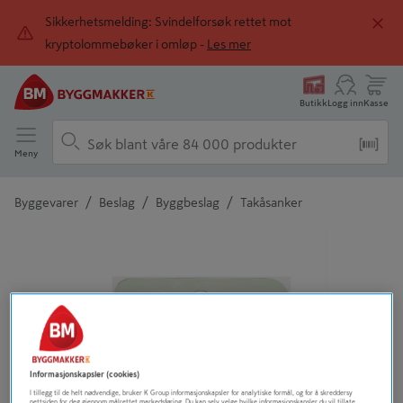
Sikkerhetsmelding: Svindelforsøk rettet mot
kryptolommebøker i omløp -
Les mer
Butikk
Logg inn
Kasse
Meny
/
/
/
Byggevarer
Beslag
Byggbeslag
Takåsanker
Detaljert beskrivelse finnes i produktbeskrivelsen
Informasjonskapsler (cookies)
I tillegg til de helt nødvendige, bruker K Group informasjonskapsler for analytiske formål, og for å skreddersy
nettsiden for deg gjennom målrettet markedsføring. Du kan selv velge hvilke informasjonskapsler du vil tillate