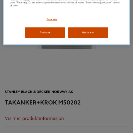
under "Flere valg". Du kan endre valgene dine senere ved å klikke på lenken "Endre informasjonskapsler" nederst
på siden.
Flere valg
Avvis alle
Godta alle
STANLEY BLACK & DECKER NORWAY AS
TAKANKER+KROK M50202
Vis mer produktinformasjon