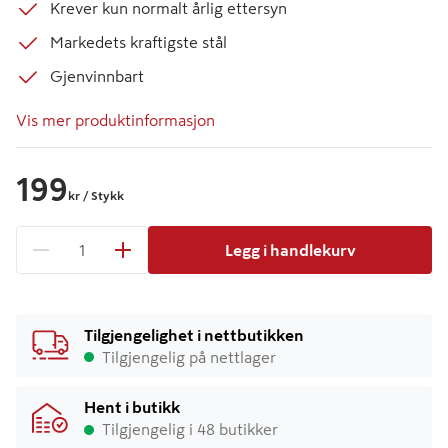
Krever kun normalt årlig ettersyn
Markedets kraftigste stål
Gjenvinnbart
Vis mer produktinformasjon
199
kr
/ Stykk
Legg i handlekurv
1 produkter
Antall
Tilgjengelighet i nettbutikken
Tilgjengelig på nettlager
Hent i butikk
Tilgjengelig i 48 butikker