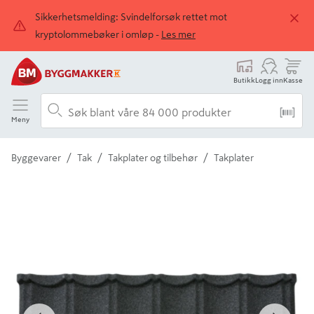
Sikkerhetsmelding: Svindelforsøk rettet mot
kryptolommebøker i omløp -
Les mer
Butikk
Logg inn
Kasse
Meny
/
/
/
Byggevarer
Tak
Takplater og tilbehør
Takplater
Detaljert beskrivelse finnes i produktbeskrivelsen
Tidligere
Neste