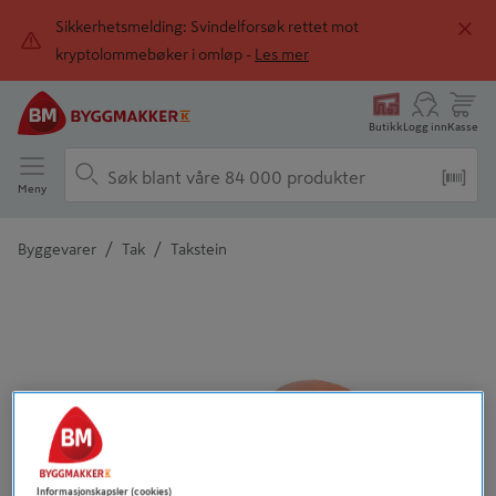
Sikkerhetsmelding: Svindelforsøk rettet mot
kryptolommebøker i omløp -
Les mer
Butikk
Logg inn
Kasse
Meny
/
/
Byggevarer
Tak
Takstein
Detaljert beskrivelse finnes i produktbeskrivelsen
Tidligere
Neste
Informasjonskapsler (cookies)