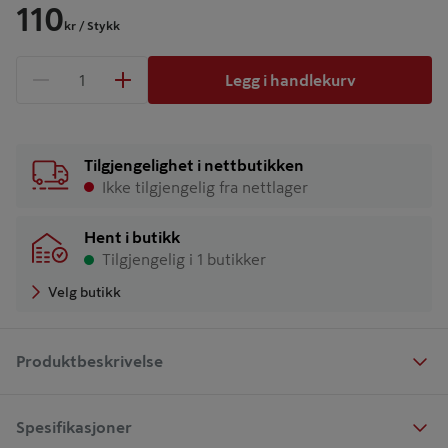
110
kr
/ Stykk
Legg i handlekurv
1 produkter
Antall
Tilgjengelighet i nettbutikken
Ikke tilgjengelig fra nettlager
Hent i butikk
Tilgjengelig i 1 butikker
Velg butikk
Produktbeskrivelse
Spesifikasjoner