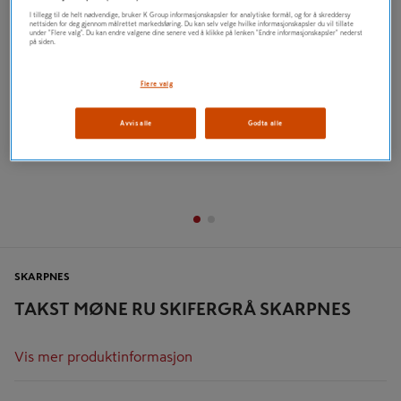
I tillegg til de helt nødvendige, bruker K Group informasjonskapsler for analytiske formål, og for å skreddersy
nettsiden for deg gjennom målrettet markedsføring. Du kan selv velge hvilke informasjonskapsler du vil tillate
under "Flere valg". Du kan endre valgene dine senere ved å klikke på lenken "Endre informasjonskapsler" nederst
på siden.
Flere valg
Avvis alle
Godta alle
SKARPNES
TAKST MØNE RU SKIFERGRÅ SKARPNES
Vis mer produktinformasjon