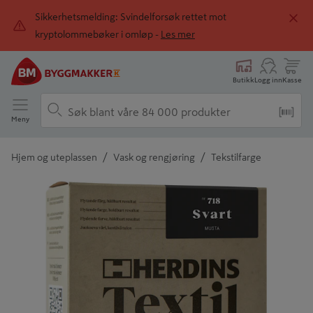
Sikkerhetsmelding: Svindelforsøk rettet mot
kryptolommebøker i omløp -
Les mer
Butikk
Logg inn
Kasse
Meny
/
/
Hjem og uteplassen
Vask og rengjøring
Tekstilfarge
Detaljert beskrivelse finnes i produktbeskrivelsen