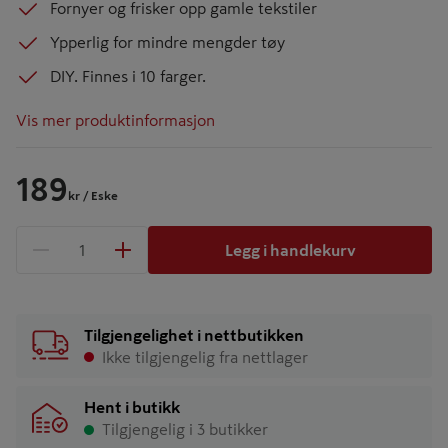
Fornyer og frisker opp gamle tekstiler
Ypperlig for mindre mengder tøy
DIY. Finnes i 10 farger.
Vis mer produktinformasjon
189
kr
/ Eske
Legg i handlekurv
1 produkter
Antall
Tilgjengelighet i nettbutikken
Ikke tilgjengelig fra nettlager
Hent i butikk
Tilgjengelig i 3 butikker