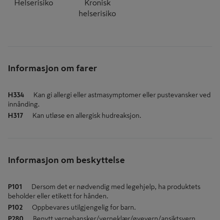
Helserisiko
Kronisk
helserisiko
Informasjon om farer
H334
Kan gi allergi eller astmasymptomer eller pustevansker ved
innånding.
H317
Kan utløse en allergisk hudreaksjon.
Informasjon om beskyttelse
P101
Dersom det er nødvendig med legehjelp, ha produktets
beholder eller etikett for hånden.
P102
Oppbevares utilgjengelig for barn.
P280
Benytt vernehansker/verneklær/øyevern/ansiktsvern.