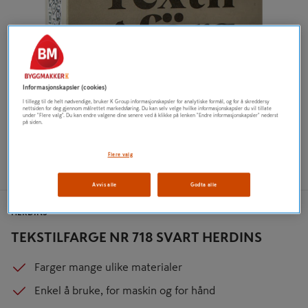
Informasjonskapsler (cookies)
I tillegg til de helt nødvendige, bruker K Group informasjonskapsler for analytiske formål, og for å skreddersy
nettsiden for deg gjennom målrettet markedsføring. Du kan selv velge hvilke informasjonskapsler du vil tillate
under "Flere valg". Du kan endre valgene dine senere ved å klikke på lenken "Endre informasjonskapsler" nederst
på siden.
Flere valg
Avvis alle
Godta alle
HERDINS
TEKSTILFARGE NR 718 SVART HERDINS
Farger mange ulike materialer
Enkel å bruke, for maskin og for hånd