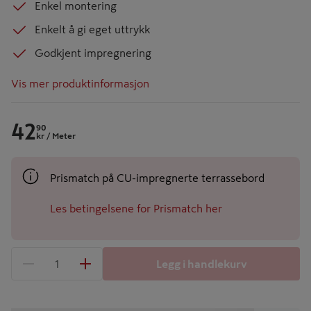
Enkel montering
Enkelt å gi eget uttrykk
Godkjent impregnering
Vis mer produktinformasjon
42
90
kr
/ Meter
Prismatch på CU-impregnerte terrassebord
Les betingelsene for Prismatch her
Legg i handlekurv
1 produkter
Antall