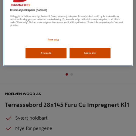
Informasjonskapsler (cookies)
I tillegg til de helt nødvendige, bruker K Group informasjonskapsler for analytiske formål, og for å skreddersy
nettsiden for deg gjennom målrettet markedsføring. Du kan selv velge hvilke informasjonskapsler du vil tillate
under "Flere valg". Du kan endre valgene dine senere ved å klikke på lenken "Endre informasjonskapsler" nederst
på siden.
Flere valg
Avvis alle
Godta alle
MOELVEN WOOD AS
Terrassebord 28x145 Furu Cu Impregnert Kl1
Svært holdbart
Mye for pengene