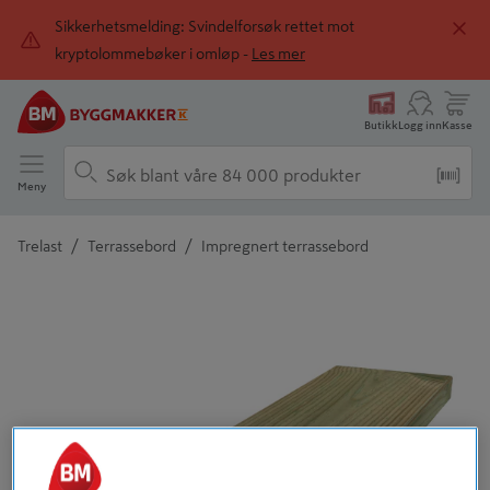
Sikkerhetsmelding: Svindelforsøk rettet mot
kryptolommebøker i omløp -
Les mer
Butikk
Logg inn
Kasse
Meny
/
/
Trelast
Terrassebord
Impregnert terrassebord
Detaljert beskrivelse finnes i produktbeskrivelsen
Tidligere
Neste