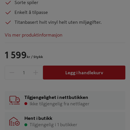
Sorte spiler
Enkelt å tilpasse
Titanbasert hvit vinyl helt uten miljøgifter.
Vis mer produktinformasjon
1 599
kr
/ Stykk
Legg i handlekurv
1 produkter
Antall
Tilgjengelighet i nettbutikken
Ikke tilgjengelig fra nettlager
Hent i butikk
Tilgjengelig i 1 butikker