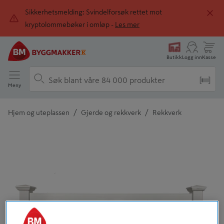
Sikkerhetsmelding: Svindelforsøk rettet mot
kryptolommebøker i omløp -
Les mer
Butikk
Logg inn
Kasse
Meny
/
/
Hjem og uteplassen
Gjerde og rekkverk
Rekkverk
Detaljert beskrivelse finnes i produktbeskrivelsen