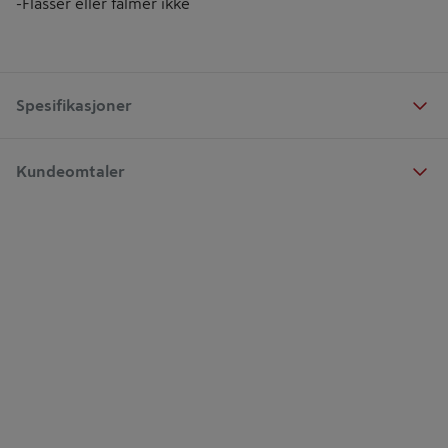
-Flasser eller falmer ikke
Spesifikasjoner
Kundeomtaler