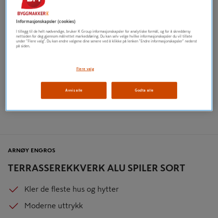
Informasjonskapsler (cookies)
I tillegg til de helt nødvendige, bruker K Group informasjonskapsler for analytiske formål, og for å skreddersy
nettsiden for deg gjennom målrettet markedsføring. Du kan selv velge hvilke informasjonskapsler du vil tillate
under "Flere valg". Du kan endre valgene dine senere ved å klikke på lenken "Endre informasjonskapsler" nederst
på siden.
Flere valg
Avvis alle
Godta alle
ARNØY ENGROS
TERRASSEREKKVERK ALU SPILER SORT
Kler de fleste hus og hytter
Moderne uttrykk