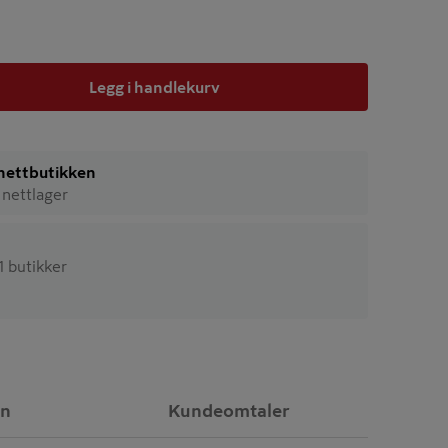
Legg i handlekurv
i nettbutikken
 nettlager
61 butikker
on
Kundeomtaler