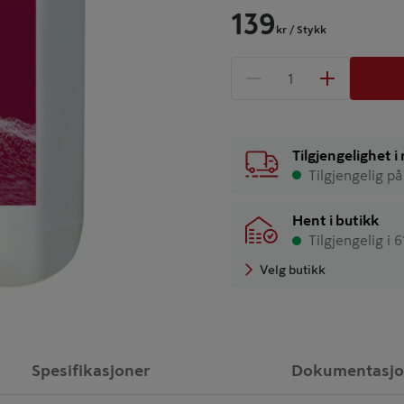
139
kr
/ Stykk
1 produkter
Antall
Tilgjengelighet 
Tilgjengelig på
Hent i butikk
Tilgjengelig i 
Velg butikk
Spesifikasjoner
Dokumentasj