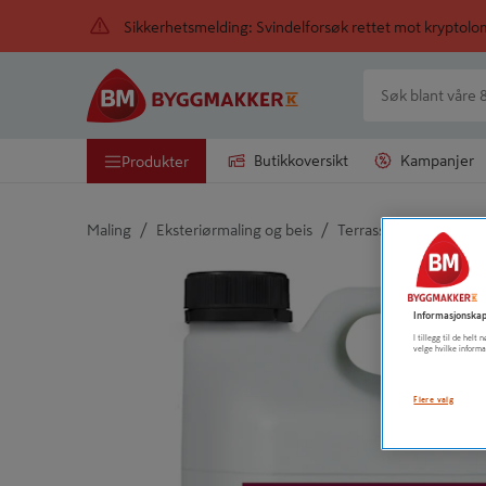
Sikkerhetsmelding: Svindelforsøk rettet mot kryptol
Butikkoversikt
Kampanjer
Produkter
/
/
Maling
Eksteriørmaling og beis
Terrassebeis
Detaljert beskrivelse finnes i produktbeskrivelsen
Informasjonskap
I tillegg til de hel
velge hvilke informa
Flere valg