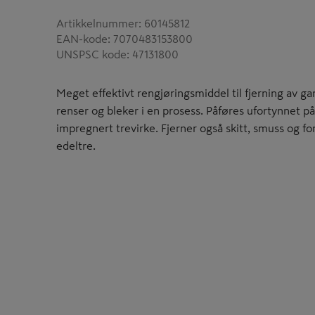
Artikkelnummer
:
60145812
EAN-kode
:
7070483153800
UNSPSC kode
:
47131800
Meget effektivt rengjøringsmiddel til fjerning av g
renser og bleker i en prosess. Påføres ufortynnet 
impregnert trevirke. Fjerner også skitt, smuss og fo
edeltre.