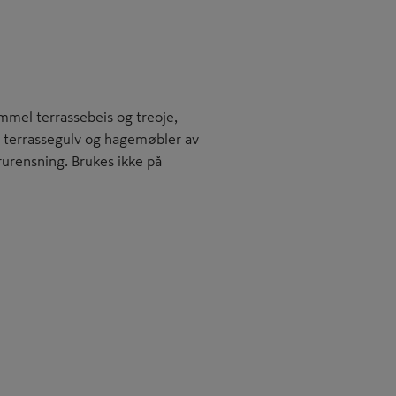
ammel terrassebeis og treoje,
på terrassegulv og hagemøbler av
rurensning. Brukes ikke på