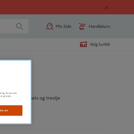
Min Side
Handlekurv
Velg butikk
 Cello
øring. Du kan selv
rst på siden.
ammel terrassebeis og treolje
dta alle
n