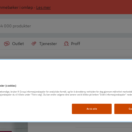
ommebøker i omløp -
Les mer
Outlet
Tjenester
Proff
CELLO
Terrasserens 4L -
sler (cookies)
t nødvendige, bruker K Group informasjonskapsler for analytiske formål, og for å skreddersy nettsiden for deg gjennom målrettet markedsf
sjonskapsler du vil tillate under "Flere valg". Du kan endre valgene dine senere ved å klikke på lenken "Endre informasjonskapsler" nede
Effektiv fjerning av g
Påføres ufortynnet
Avvis alle
Go
Vis mer produktinformasjo