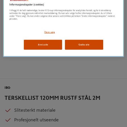
Informasjonskapsler (cookies)
I tillegg til de helt nødvendige, bruker K Group informasjonskapsler for analytiske formål, og for å skreddersy
nettsiden for deg gjennom målrettet markedsføring. Du kan selv velge hvilke informasjonskapsler du vil tillate
under "Flere valg". Du kan endre valgene dine senere ved å klikke på lenken "Endre informasjonskapsler" nederst
på siden.
Flere valg
Avvis alle
Godta alle
IBG
TERSKELLIST 120MM RUSTF STÅL 2M
Slitesterkt materiale
Profesjonelt utseende