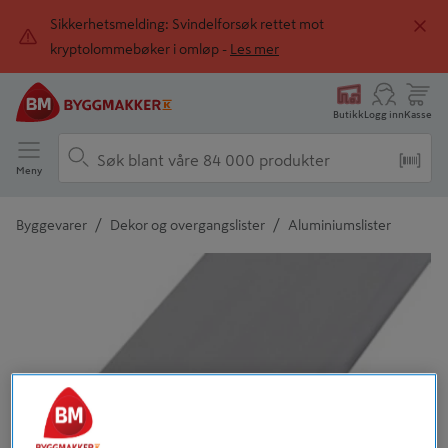
Sikkerhetsmelding: Svindelforsøk rettet mot
kryptolommebøker i omløp -
Les mer
Butikk
Logg inn
Kasse
Meny
/
/
Byggevarer
Dekor og overgangslister
Aluminiumslister
Detaljert beskrivelse finnes i produktbeskrivelsen