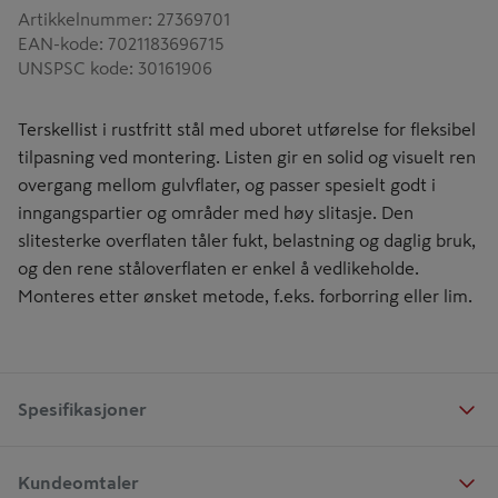
Artikkelnummer
:
27369701
EAN-kode
:
7021183696715
UNSPSC kode
:
30161906
Terskellist i rustfritt stål med uboret utførelse for fleksibel
tilpasning ved montering. Listen gir en solid og visuelt ren
overgang mellom gulvflater, og passer spesielt godt i
inngangspartier og områder med høy slitasje. Den
slitesterke overflaten tåler fukt, belastning og daglig bruk,
og den rene ståloverflaten er enkel å vedlikeholde.
Monteres etter ønsket metode, f.eks. forborring eller lim.
Spesifikasjoner
Kundeomtaler