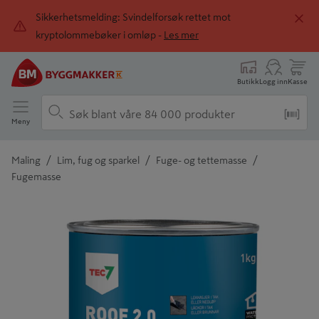
Sikkerhetsmelding: Svindelforsøk rettet mot
kryptolommebøker i omløp -
Les mer
Butikk
Logg inn
Kasse
Meny
/
/
/
Maling
Lim, fug og sparkel
Fuge- og tettemasse
Fugemasse
Detaljert beskrivelse finnes i produktbeskrivelsen