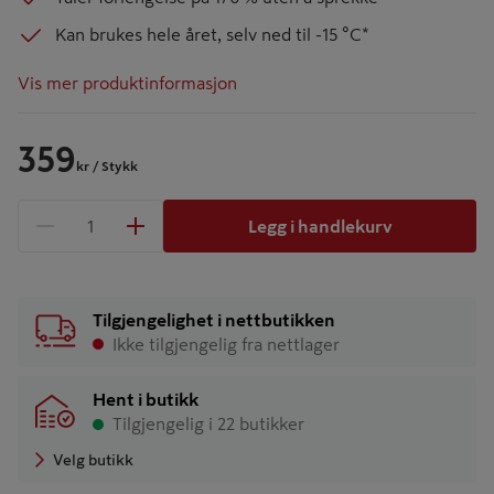
Kan brukes hele året, selv ned til -15 °C*
Vis mer produktinformasjon
359
kr
/ Stykk
Legg i handlekurv
1 produkter
Antall
Tilgjengelighet i nettbutikken
Ikke tilgjengelig fra nettlager
Hent i butikk
Tilgjengelig i 22 butikker
Velg butikk