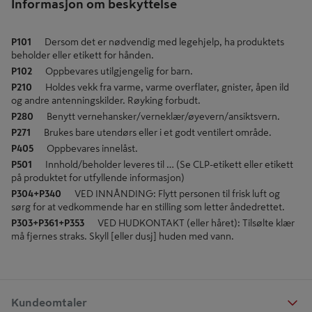
Informasjon om beskyttelse
P101
Dersom det er nødvendig med legehjelp, ha produktets
beholder eller etikett for hånden.
P102
Oppbevares utilgjengelig for barn.
P210
Holdes vekk fra varme, varme overflater, gnister, åpen ild
og andre antenningskilder. Røyking forbudt.
P280
Benytt vernehansker/verneklær/øyevern/ansiktsvern.
P271
Brukes bare utendørs eller i et godt ventilert område.
P405
Oppbevares innelåst.
P501
Innhold/beholder leveres til … (Se CLP-etikett eller etikett
på produktet for utfyllende informasjon)
P304+P340
VED INNÅNDING: Flytt personen til frisk luft og
sørg for at vedkommende har en stilling som letter åndedrettet.
P303+P361+P353
VED HUDKONTAKT (eller håret): Tilsølte klær
må fjernes straks. Skyll [eller dusj] huden med vann.
Kundeomtaler