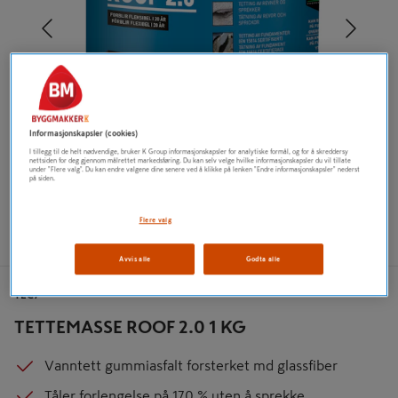
Tidligere
Neste
Informasjonskapsler (cookies)
I tillegg til de helt nødvendige, bruker K Group informasjonskapsler for analytiske formål, og for å skreddersy
nettsiden for deg gjennom målrettet markedsføring. Du kan selv velge hvilke informasjonskapsler du vil tillate
under "Flere valg". Du kan endre valgene dine senere ved å klikke på lenken "Endre informasjonskapsler" nederst
på siden.
Flere valg
Avvis alle
Godta alle
TEC7
TETTEMASSE ROOF 2.0 1 KG
Vanntett gummiasfalt forsterket md glassfiber
Tåler forlengelse på 170 % uten å sprekke