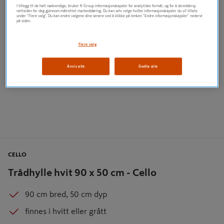
I tillegg til de helt nødvendige, bruker K Group informasjonskapsler for analytiske formål, og for å skreddersy
nettsiden for deg gjennom målrettet markedsføring. Du kan selv velge hvilke informasjonskapsler du vil tillate
under "Flere valg". Du kan endre valgene dine senere ved å klikke på lenken "Endre informasjonskapsler" nederst
på siden.
Flere valg
Avvis alle
Godta alle
CELLO
Trådhylle hvit 90 x 50 cm - Cello
90 cm bred, 50 cm dyp
finnes i hvitt eller grått