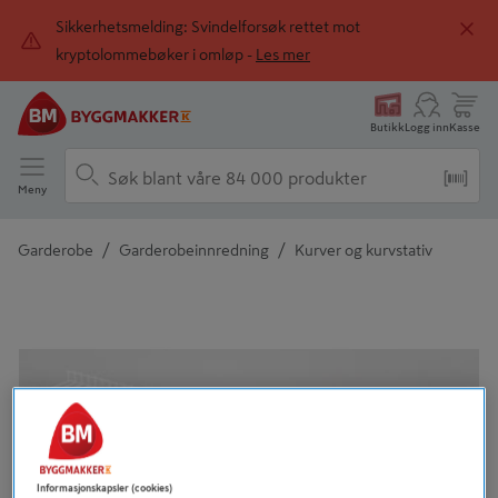
Sikkerhetsmelding: Svindelforsøk rettet mot
kryptolommebøker i omløp -
Les mer
Butikk
Logg inn
Kasse
Meny
/
/
Garderobe
Garderobeinnredning
Kurver og kurvstativ
Detaljert beskrivelse finnes i produktbeskrivelsen
Informasjonskapsler (cookies)