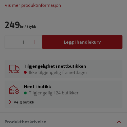
Vis mer produktinformasjon
249
kr
/ Stykk
Legg i handlekurv
1 produkter
Antall
Tilgjengelighet i nettbutikken
Ikke tilgjengelig fra nettlager
Hent i butikk
Tilgjengelig i 24 butikker
Velg butikk
Produktbeskrivelse