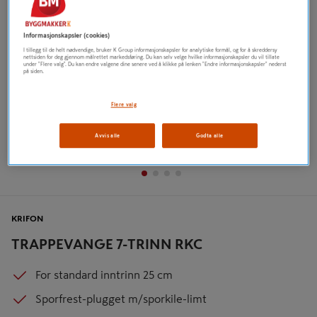
Informasjonskapsler (cookies)
I tillegg til de helt nødvendige, bruker K Group informasjonskapsler for analytiske formål, og for å skreddersy
nettsiden for deg gjennom målrettet markedsføring. Du kan selv velge hvilke informasjonskapsler du vil tillate
under "Flere valg". Du kan endre valgene dine senere ved å klikke på lenken "Endre informasjonskapsler" nederst
på siden.
Flere valg
Avvis alle
Godta alle
KRIFON
TRAPPEVANGE 7-TRINN RKC
For standard inntrinn 25 cm
Sporfrest-plugget m/sporkile-limt