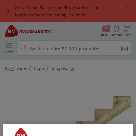
Sikkerhetsmelding: Svindelforsøk rettet mot
kryptolommebøker i omløp -
Les mer
Butikk
Logg inn
Kasse
Meny
/
/
Byggevarer
Trapp
Trappevanger
Detaljert beskrivelse finnes i produktbeskrivelsen
Tidligere
Neste