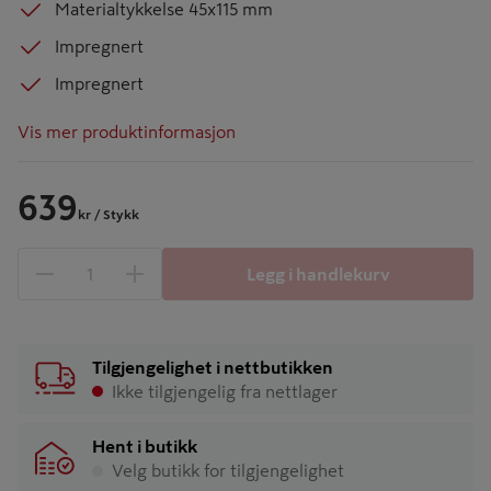
Materialtykkelse 45x115 mm
Impregnert
Impregnert
Vis mer produktinformasjon
639
kr
/ Stykk
Legg i handlekurv
1 produkter
Antall
Tilgjengelighet i nettbutikken
Ikke tilgjengelig fra nettlager
Hent i butikk
Velg butikk for tilgjengelighet