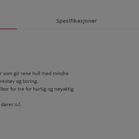
Spesifikasjoner
ær som gir rene hull med mindre
borestøv og boring.
bor for tre for hurtig og nøyaktig
 dører o.l.