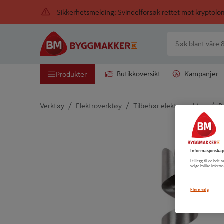
Sikkerhetsmelding: Svindelforsøk rettet mot kryptol
Butikkoversikt
Kampanjer
Produkter
/
/
/
Verktøy
Elektroverktøy
Tilbehør elektroverktøy
B
Detaljert beskrivelse finnes i produktbeskrivelsen
Informasjonskap
I tillegg til de hel
velge hvilke informa
Flere valg