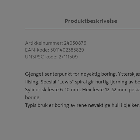
Produktbeskrivelse
Artikkelnummer
:
24030876
EAN-kode
:
5011402385829
UNSPSC kode
:
27111509
Gjenget senterpunkt for nøyaktig boring. Ytterskj
flising. Spesial "Lewis" spiral gir hurtig fjerning av 
Sylindrisk feste 6-10 mm. Hex feste 12-32 mm. pesial
boring.
Typis bruk er boring av rene nøyaktige hull i bjelker,