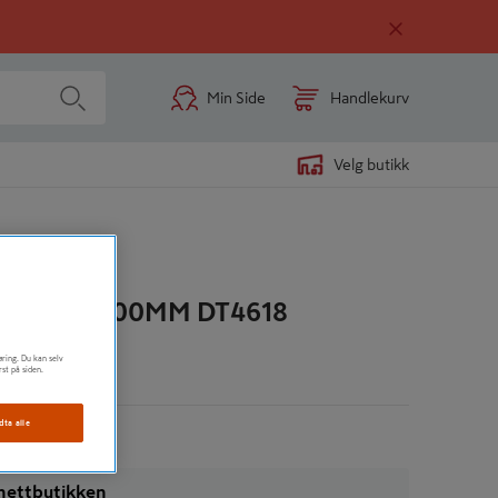
Min Side
Handlekurv
Velg butikk
PISS 26X200MM DT4618
øring. Du kan selv
rst på siden.
n
dta alle
i nettbutikken