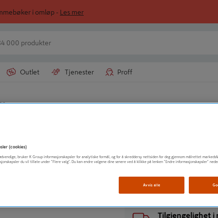
ommebøker i omløp -
Les mer
Outlet
Tjenester
Proff
or
DEWALT
TREBOR M/GJ. S
sler (cookies)
t nødvendige, bruker K Group informasjonskapsler for analytiske formål, og for å skreddersy nettsiden for deg gjennom målrettet markedsf
sjonskapsler du vil tillate under "Flere valg". Du kan endre valgene dine senere ved å klikke på lenken "Endre informasjonskapsler" nede
Vis mer produktinformasjo
Avvis alle
Go
Tilgjengelighet 