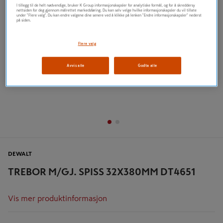
I tillegg til de helt nødvendige, bruker K Group informasjonskapsler for analytiske formål, og for å skreddersy
nettsiden for deg gjennom målrettet markedsføring. Du kan selv velge hvilke informasjonskapsler du vil tillate
under "Flere valg". Du kan endre valgene dine senere ved å klikke på lenken "Endre informasjonskapsler" nederst
på siden.
Flere valg
Avvis alle
Godta alle
DEWALT
TREBOR M/GJ. SPISS 32X380MM DT4651
Vis mer produktinformasjon