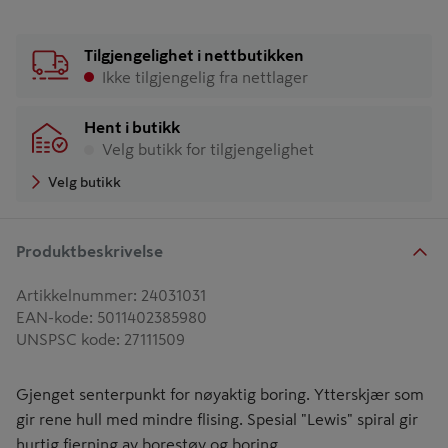
Tilgjengelighet i nettbutikken
Ikke tilgjengelig fra nettlager
Hent i butikk
Velg butikk for tilgjengelighet
Velg butikk
Produktbeskrivelse
Artikkelnummer
:
24031031
EAN-kode
:
5011402385980
UNSPSC kode
:
27111509
Gjenget senterpunkt for nøyaktig boring. Ytterskjær som
gir rene hull med mindre flising. Spesial "Lewis" spiral gir
hurtig fjerning av borestøv og boring.