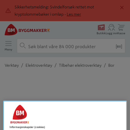
Sikkerhetsmelding: Svindelforsøk rettet mot
kryptolommebøker i omløp -
Les mer
Butikk
Logg inn
Kasse
Meny
/
/
/
Verktøy
Elektroverktøy
Tilbehør elektroverktøy
Bor
Detaljert beskrivelse finnes i produktbeskrivelsen
Informasjonskapsler (cookies)
Tidligere
Neste