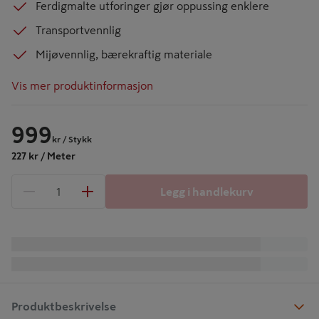
Ferdigmalte utforinger gjør oppussing enklere
Transportvennlig
Mijøvennlig, bærekraftig materiale
Vis mer produktinformasjon
999
kr
/ Stykk
227 kr / Meter
Legg i handlekurv
1 produkter
Antall
Produktbeskrivelse