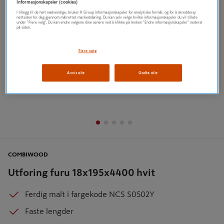
Informasjonskapsler (cookies)
I tillegg til de helt nødvendige, bruker K Group informasjonskapsler for analytiske formål, og for å skreddersy
nettsiden for deg gjennom målrettet markedsføring. Du kan selv velge hvilke informasjonskapsler du vil tillate
under "Flere valg". Du kan endre valgene dine senere ved å klikke på lenken "Endre informasjonskapsler" nederst
på siden.
Flere valg
Avvis alle
Godta alle
COMBIWOOD
Utforing furu 18x195x4400 hvit
Ferdig malt i fargekode NCS S0502Y
Faste lengder