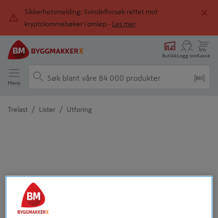
Sikkerhetsmelding: Svindelforsøk rettet mot
kryptolommebøker i omløp -
Les mer
Butikk
Logg inn
Kasse
Meny
/
/
Trelast
Lister
Utforing
Detaljert beskrivelse finnes i produktbeskrivelsen
Tidligere
Neste