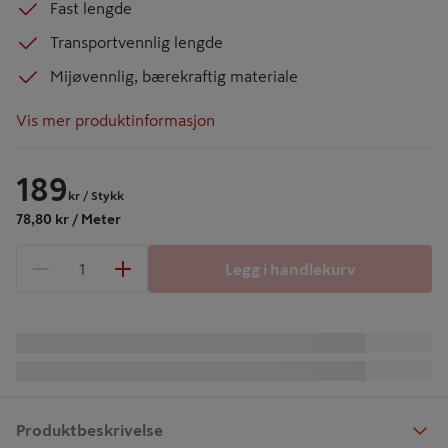
Fast lengde
Transportvennlig lengde
Mijøvennlig, bærekraftig materiale
Vis mer produktinformasjon
189
kr
/ Stykk
78,80 kr / Meter
Legg i handlekurv
1 produkter
Antall
Produktbeskrivelse