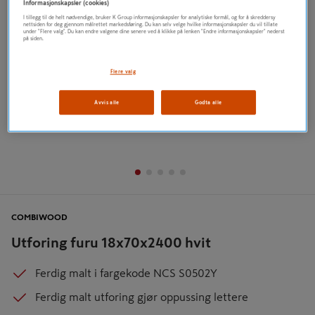
Informasjonskapsler (cookies)
I tillegg til de helt nødvendige, bruker K Group informasjonskapsler for analytiske formål, og for å skreddersy
nettsiden for deg gjennom målrettet markedsføring. Du kan selv velge hvilke informasjonskapsler du vil tillate
under "Flere valg". Du kan endre valgene dine senere ved å klikke på lenken "Endre informasjonskapsler" nederst
på siden.
Flere valg
Avvis alle
Godta alle
COMBIWOOD
Utforing furu 18x70x2400 hvit
Ferdig malt i fargekode NCS S0502Y
Ferdig malt utforing gjør oppussing lettere