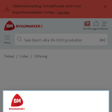
Sikkerhetsmelding: Svindelforsøk rettet mot
kryptolommebøker i omløp -
Les mer
Butikk
Logg inn
Kasse
Meny
/
/
Trelast
Lister
Utforing
Detaljert beskrivelse finnes i produktbeskrivelsen
Tidligere
Neste