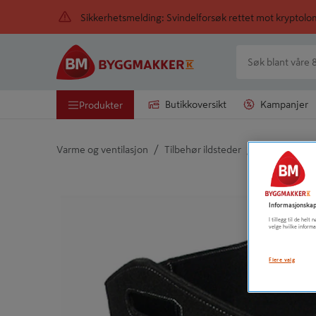
Sikkerhetsmelding: Svindelforsøk rettet mot kryptol
Butikkoversikt
Kampanjer
Produkter
/
/
Varme og ventilasjon
Tilbehør ildsteder
Vedkurv
Detaljert beskrivelse finnes i produktbeskrivelsen
Informasjonskap
I tillegg til de hel
velge hvilke informa
Flere valg