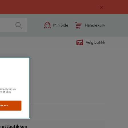
Min Side
Handlekurv
Velg butikk
øring. Du kan selv
rst på siden.
n
dta alle
i nettbutikken