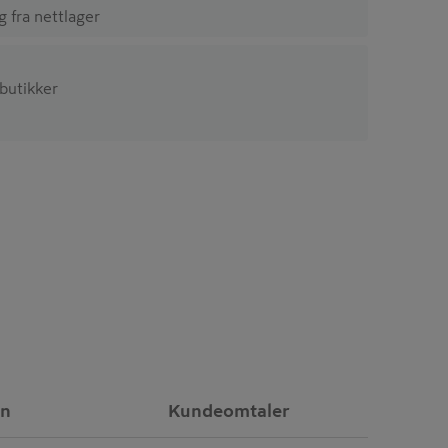
ig fra nettlager
 butikker
on
Kundeomtaler