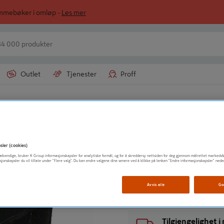
ommebøker i omløp -
Les mer
Outlet
Tjenester
Proff
TOLMER
VEDKURV DAG
sler (cookies)
t nødvendige, bruker K Group informasjonskapsler for analytiske formål, og for å skreddersy nettsiden for deg gjennom målrettet markedsf
sjonskapsler du vil tillate under "Flere valg". Du kan endre valgene dine senere ved å klikke på lenken "Endre informasjonskapsler" nede
Vis mer produktinformasjo
Avvis alle
Go
Tilgjengelighet 