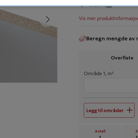
Slett vegg
Neste
Vis mer produktinformasjo
Beregn mengde av m
€
Overflate
Område 1, m²
Legg til områder
Antall
S
1
1