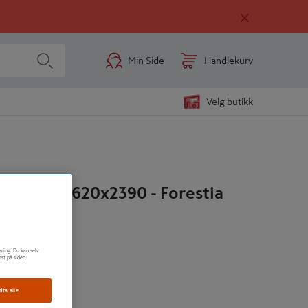
Min Side
Handlekurv
Velg butikk
paint 12x620x2390 - Forestia
el montering
ste
øring. Du kan selv
rst på siden.
imstreng
dta alle