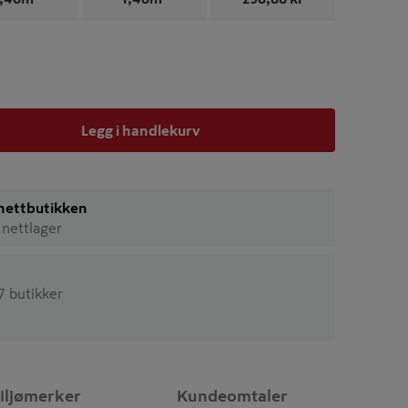
Legg i handlekurv
i nettbutikken
 nettlager
67 butikker
iljømerker
Kundeomtaler