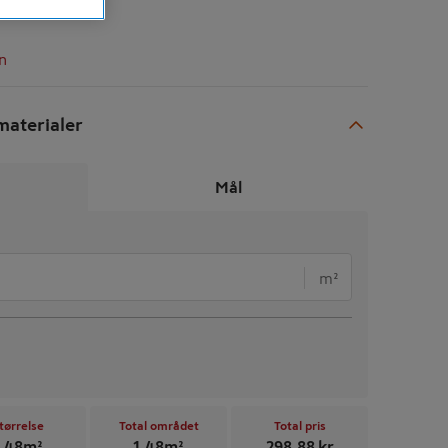
n
aterialer
Mål
m²
tørrelse
Total området
Total pris
,48
m²
1,48
m²
298,88
kr