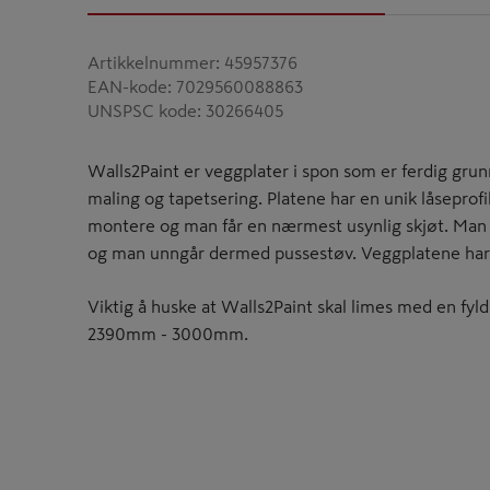
Artikkelnummer
:
45957376
EAN-kode
:
7029560088863
UNSPSC kode
:
30266405
Walls2Paint er veggplater i spon som er ferdig grun
maling og tapetsering. Platene har en unik låseprofi
montere og man får en nærmest usynlig skjøt. Man 
og man unngår dermed pussestøv. Veggplatene har 
Viktig å huske at Walls2Paint skal limes med en fyld
2390mm - 3000mm.