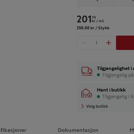
201
70
kr
/ m2
298.88 kr / Stykk
1 produkter
Antall
Tilgjengelighet 
Tilgjengelig på
Hent i butikk
Tilgjengelig i 
Velg butikk
ifikasjoner
Dokumentasjon
M