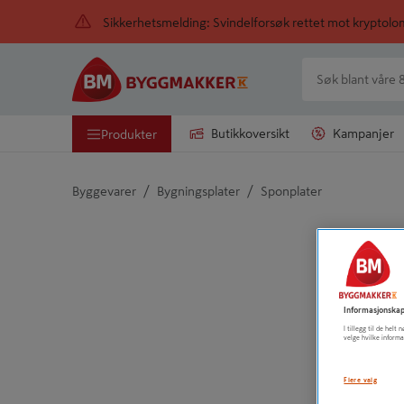
Sikkerhetsmelding: Svindelforsøk rettet mot kryptol
Butikkoversikt
Kampanjer
Produkter
/
/
Byggevarer
Bygningsplater
Sponplater
Detaljert beskrivelse finnes i produktbeskrivelsen
Informasjonskap
I tillegg til de hel
velge hvilke informa
Flere valg