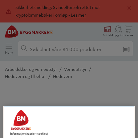
Sikkerhetsmelding: Svindelforsøk rettet mot
kryptolommebøker i omløp -
Les mer
Butikk
Logg inn
Kasse
Meny
/
/
Arbeidsklær og verneutstyr
Verneutstyr
/
Hodevern og tilbehør
Hodevern
Detaljert beskrivelse finnes i produktbeskrivelsen
Informasjonskapsler (cookies)