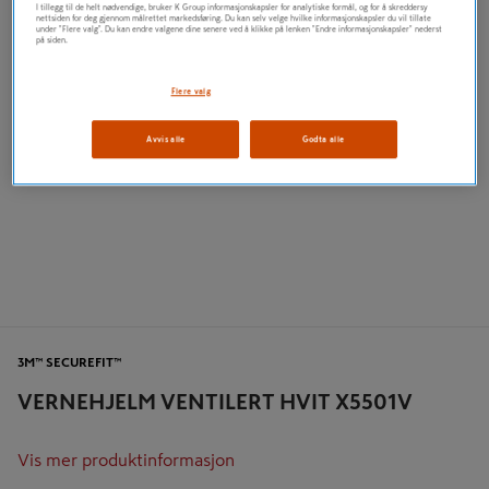
I tillegg til de helt nødvendige, bruker K Group informasjonskapsler for analytiske formål, og for å skreddersy
nettsiden for deg gjennom målrettet markedsføring. Du kan selv velge hvilke informasjonskapsler du vil tillate
under "Flere valg". Du kan endre valgene dine senere ved å klikke på lenken "Endre informasjonskapsler" nederst
på siden.
Flere valg
Avvis alle
Godta alle
3M™ SECUREFIT™
VERNEHJELM VENTILERT HVIT X5501V
Vis mer produktinformasjon