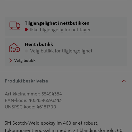
Tilgjengelighet i nettbutikken
Ikke tilgjengelig fra nettlager
Hent i butikk
Velg butikk for tilgjengelighet
Velg butikk
Produktbeskrivelse
Artikkelnummer
:
55494384
EAN-kode
:
4054596593343
UNSPSC kode
:
46181700
3M Scotch-Weld epoksylim 460 er et robust,
tokomponent epoksylim med et 2:1 blandingsforhold, 60