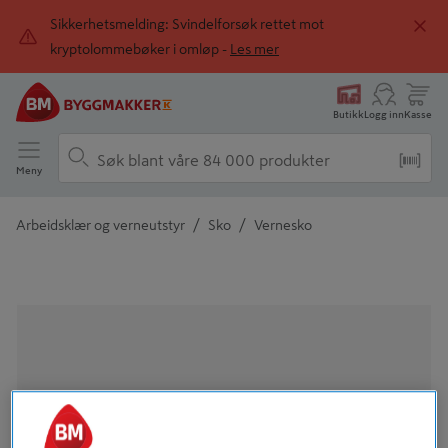
Sikkerhetsmelding: Svindelforsøk rettet mot
kryptolommebøker i omløp -
Les mer
Butikk
Logg inn
Kasse
Meny
/
/
Arbeidsklær og verneutstyr
Sko
Vernesko
Detaljert beskrivelse finnes i produktbeskrivelsen
Tidligere
Neste