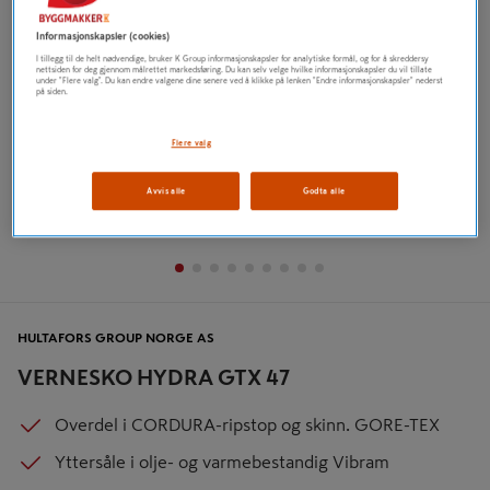
Informasjonskapsler (cookies)
I tillegg til de helt nødvendige, bruker K Group informasjonskapsler for analytiske formål, og for å skreddersy
nettsiden for deg gjennom målrettet markedsføring. Du kan selv velge hvilke informasjonskapsler du vil tillate
under "Flere valg". Du kan endre valgene dine senere ved å klikke på lenken "Endre informasjonskapsler" nederst
på siden.
Flere valg
Avvis alle
Godta alle
HULTAFORS GROUP NORGE AS
VERNESKO HYDRA GTX 47
Overdel i CORDURA-ripstop og skinn. GORE-TEX
Yttersåle i olje- og varmebestandig Vibram