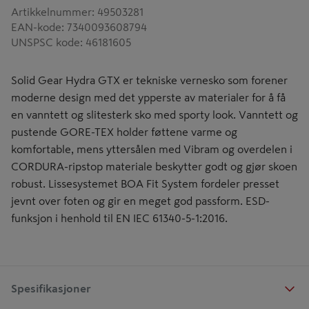
Artikkelnummer
:
49503281
EAN-kode
:
7340093608794
UNSPSC kode
:
46181605
Solid Gear Hydra GTX er tekniske vernesko som forener
moderne design med det ypperste av materialer for å få
en vanntett og slitesterk sko med sporty look. Vanntett og
pustende GORE-TEX holder føttene varme og
komfortable, mens yttersålen med Vibram og overdelen i
CORDURA-ripstop materiale beskytter godt og gjør skoen
robust. Lissesystemet BOA Fit System fordeler presset
jevnt over foten og gir en meget god passform. ESD-
funksjon i henhold til EN IEC 61340-5-1:2016.
Spesifikasjoner