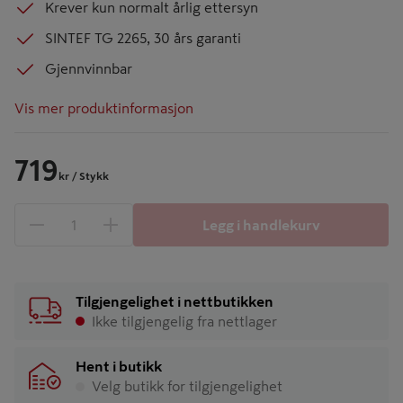
Krever kun normalt årlig ettersyn
SINTEF TG 2265, 30 års garanti
Gjennvinnbar
Vis mer produktinformasjon
719
kr
/ Stykk
Legg i handlekurv
1 produkter
Antall
Tilgjengelighet i nettbutikken
Ikke tilgjengelig fra nettlager
Hent i butikk
Velg butikk for tilgjengelighet