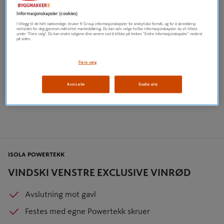
Informasjonskapsler (cookies)
I tillegg til de helt nødvendige, bruker K Group informasjonskapsler for analytiske formål, og for å skreddersy
nettsiden for deg gjennom målrettet markedsføring. Du kan selv velge hvilke informasjonskapsler du vil tillate
under "Flere valg". Du kan endre valgene dine senere ved å klikke på lenken "Endre informasjonskapsler" nederst
på siden.
Flere valg
Avvis alle
Godta alle
ISOLA POWERTEKK
VINDSKI VENSTRE EXCLUSIVE VINRØD
Avslutning mot gavl
Festes med egne Powertekk skruer