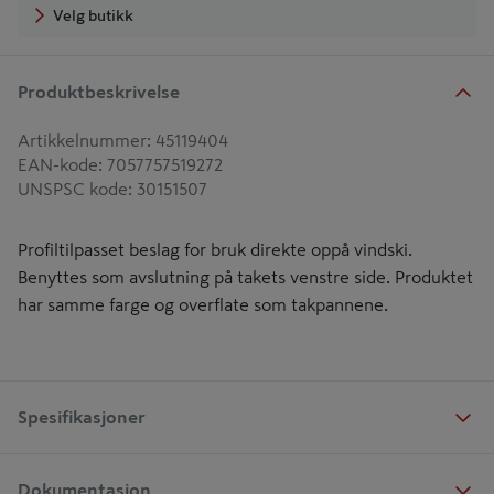
Velg butikk
Produktbeskrivelse
Artikkelnummer
:
45119404
EAN-kode
:
7057757519272
UNSPSC kode
:
30151507
Profiltilpasset beslag for bruk direkte oppå vindski.
Benyttes som avslutning på takets venstre side. Produktet
har samme farge og overflate som takpannene.
Spesifikasjoner
Dokumentasjon