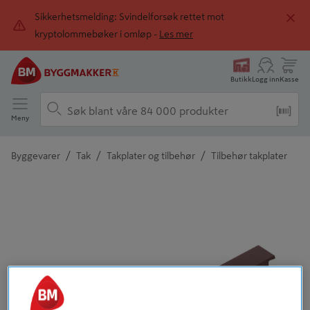
Sikkerhetsmelding: Svindelforsøk rettet mot
kryptolommebøker i omløp -
Les mer
Butikk
Logg inn
Kasse
Meny
/
/
/
Byggevarer
Tak
Takplater og tilbehør
Tilbehør takplater
Detaljert beskrivelse finnes i produktbeskrivelsen