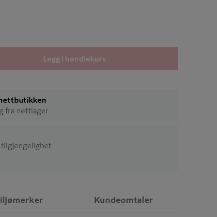
Legg i handlekurv
i nettbutikken
ig fra nettlager
 tilgjengelighet
iljømerker
Kundeomtaler