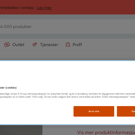
ommebøker i omløp -
Les mer
Outlet
Tjenester
Proff
JEMTLAND AS
VINDUSBSL UNDE
sler (cookies)
t nødvendige, bruker K Group informasjonskapsler for analytiske formål, og for å skreddersy nettsiden for deg gjennom målrettet markedsf
sjonskapsler du vil tillate under "Flere valg". Du kan endre valgene dine senere ved å klikke på lenken "Endre informasjonskapsler" nede
Lakkert stål
Lærpreget
Avvis alle
Go
Ripebestandig
Vis mer produktinformasjo