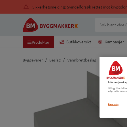
Sikkerhetsmelding: Svindelforsøk rettet mot kryptol
Butikkoversikt
Kampanjer
Produkter
/
/
Byggevarer
Beslag
Vannbrettbeslag
Detaljert beskrivelse finnes i produktbeskrivelsen
Informasjonskap
I tillegg til de hel
velge hvilke informa
Flere valg