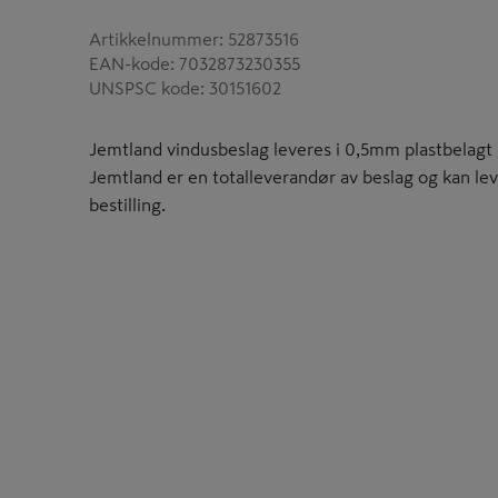
Artikkelnummer
:
52873516
EAN-kode
:
7032873230355
UNSPSC kode
:
30151602
Jemtland vindusbeslag leveres i 0,5mm plastbelagt g
Jemtland er en totalleverandør av beslag og kan lev
bestilling.