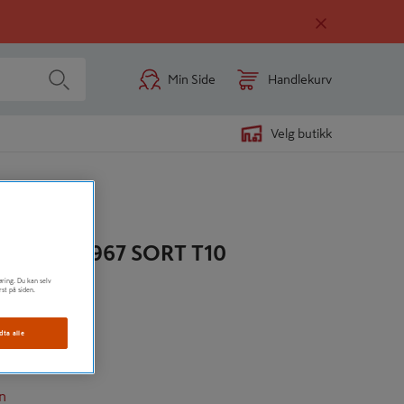
Min Side
Handlekurv
Velg butikk
R LIGG 1967 SORT T10
øring. Du kan selv
rst på siden.
dta alle
n