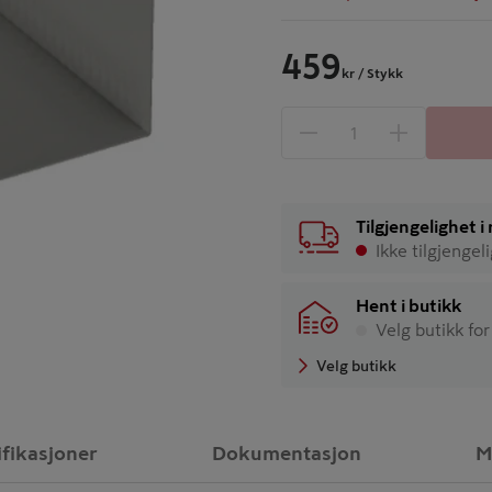
459
kr
/ Stykk
1 produkter
Antall
Tilgjengelighet 
Ikke tilgjengel
Hent i butikk
Velg butikk for
Velg butikk
ifikasjoner
Dokumentasjon
M