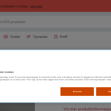
ommebøker i omløp -
Les mer
Outlet
Tjenester
Proff
JEMTLAND AS
VINDUSBSL UNDER
sler (cookies)
t nødvendige, bruker K Group informasjonskapsler for analytiske formål, og for å skreddersy nettsiden for deg gjennom målrettet markedsf
sjonskapsler du vil tillate under "Flere valg". Du kan endre valgene dine senere ved å klikke på lenken "Endre informasjonskapsler" nede
Lakkert stål
Lærpreget
Avvis alle
Go
Ripebestandig
Vis mer produktinformasjo