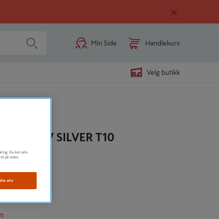
Min Side
Handlekurv
Velg butikk
 ST 1967 SILVER T10
øring. Du kan selv
rst på siden.
dta alle
n