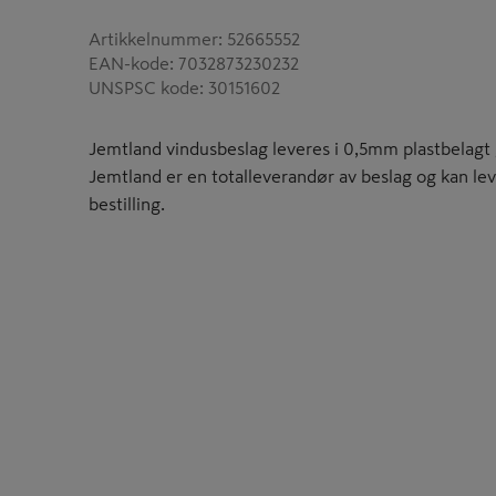
Artikkelnummer
:
52665552
EAN-kode
:
7032873230232
UNSPSC kode
:
30151602
Jemtland vindusbeslag leveres i 0,5mm plastbelagt g
Jemtland er en totalleverandør av beslag og kan lev
bestilling.