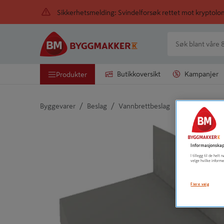
Sikkerhetsmelding: Svindelforsøk rettet mot kryptol
Butikkoversikt
Kampanjer
Produkter
/
/
Byggevarer
Beslag
Vannbrettbeslag
Detaljert beskrivelse finnes i produktbeskrivelsen
Informasjonskap
I tillegg til de hel
velge hvilke informa
Flere valg