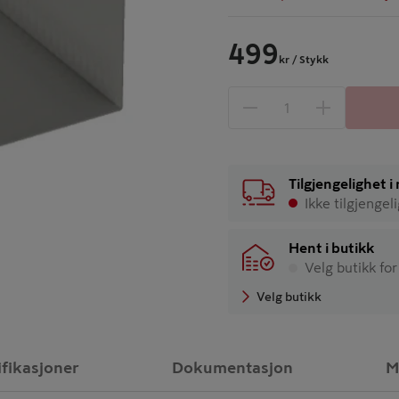
499
kr
/ Stykk
1 produkter
Antall
Tilgjengelighet 
Ikke tilgjengel
Hent i butikk
Velg butikk for
Velg butikk
ifikasjoner
Dokumentasjon
M