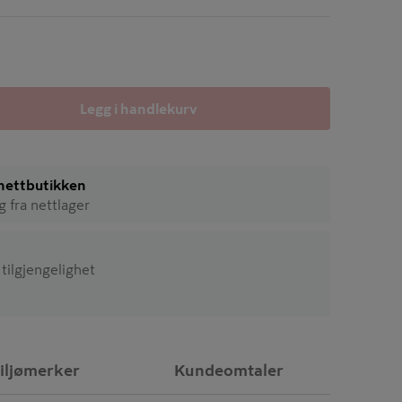
Legg i handlekurv
i nettbutikken
ig fra nettlager
 tilgjengelighet
iljømerker
Kundeomtaler