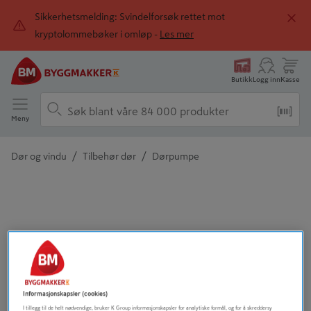
Sikkerhetsmelding: Svindelforsøk rettet mot
kryptolommebøker i omløp -
Les mer
Butikk
Logg inn
Kasse
Meny
/
/
Dør og vindu
Tilbehør dør
Dørpumpe
Detaljert beskrivelse finnes i produktbeskrivelsen
Informasjonskapsler (cookies)
I tillegg til de helt nødvendige, bruker K Group informasjonskapsler for analytiske formål, og for å skreddersy