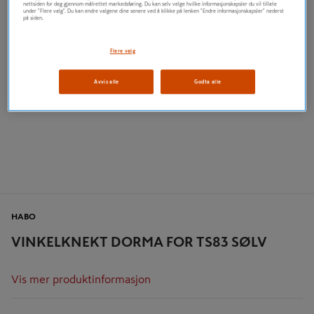
nettsiden for deg gjennom målrettet markedsføring. Du kan selv velge hvilke informasjonskapsler du vil tillate
under "Flere valg". Du kan endre valgene dine senere ved å klikke på lenken "Endre informasjonskapsler" nederst
på siden.
Flere valg
Avvis alle
Godta alle
HABO
VINKELKNEKT DORMA FOR TS83 SØLV
Vis mer produktinformasjon