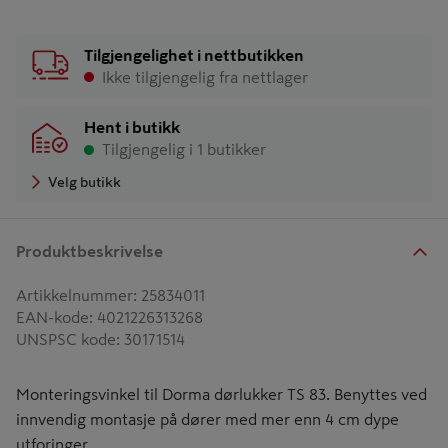
Tilgjengelighet i nettbutikken
Ikke tilgjengelig fra nettlager
Hent i butikk
Tilgjengelig i 1 butikker
Velg butikk
Produktbeskrivelse
Artikkelnummer
:
25834011
EAN-kode
:
4021226313268
UNSPSC kode
:
30171514
Monteringsvinkel til Dorma dørlukker TS 83. Benyttes ved
innvendig montasje på dører med mer enn 4 cm dype
utforinger.