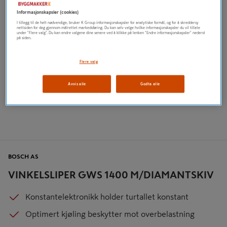
Informasjonskapsler (cookies)
I tillegg til de helt nødvendige, bruker K Group informasjonskapsler for analytiske formål, og for å skreddersy
nettsiden for deg gjennom målrettet markedsføring. Du kan selv velge hvilke informasjonskapsler du vil tillate
under "Flere valg". Du kan endre valgene dine senere ved å klikke på lenken "Endre informasjonskapsler" nederst
på siden.
Flere valg
Avvis alle
Godta alle
BOSCH AS
VINKELSLIPER GWS 1400 M/DIAMANTSKIV
Konstantelektronikk holder turtallet konstant
Optimert kjøling beskytter mot overbelastning