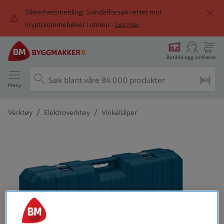
Sikkerhetsmelding: Svindelforsøk rettet mot
kryptolommebøker i omløp -
Les mer
Butikk
Logg inn
Kasse
Meny
/
/
Verktøy
Elektroverktøy
Vinkelsliper
Detaljert beskrivelse finnes i produktbeskrivelsen