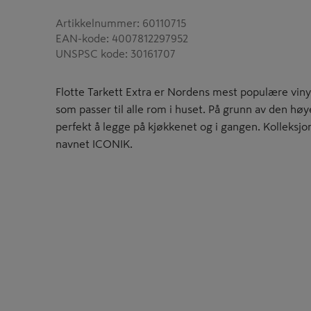
Artikkelnummer
:
60110715
EAN-kode
:
4007812297952
UNSPSC kode
:
30161707
Flotte Tarkett Extra er Nordens mest populære vin
som passer til alle rom i huset. På grunn av den høy
perfekt å legge på kjøkkenet og i gangen. Kolleksjo
navnet ICONIK.