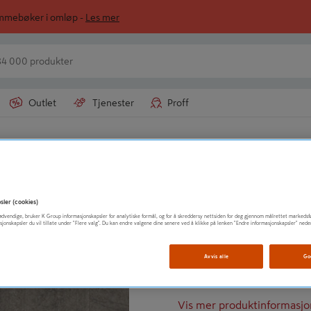
ommebøker i omløp -
Les mer
Outlet
Tjenester
Proff
TARKETT AS
VINYL 3M HALLS
sler (cookies)
t nødvendige, bruker K Group informasjonskapsler for analytiske formål, og for å skreddersy nettsiden for deg gjennom målrettet markedsf
sjonskapsler du vil tillate under "Flere valg". Du kan endre valgene dine senere ved å klikke på lenken "Endre informasjonskapsler" nede
Slitesterkt
Praktisk og Lettstelt
Avvis alle
Go
Trendy design
Vis mer produktinformasjo