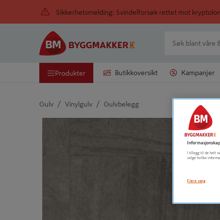
Sikkerhetsmelding: Svindelforsøk rettet mot kryptol
Butikkoversikt
Kampanjer
Produkter
/
/
Gulv
Vinylgulv
Gulvbelegg
Detaljert beskrivelse finnes i produktbeskrivelsen
Informasjonskap
I tillegg til de hel
velge hvilke informa
Flere valg