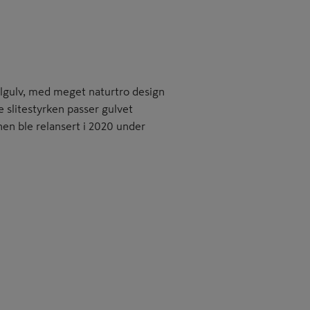
ylgulv, med meget naturtro design
e slitestyrken passer gulvet
nen ble relansert i 2020 under