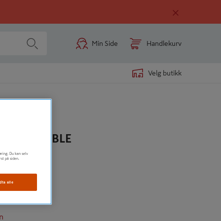
Min Side
Handlekurv
Velg butikk
TONE PEBBLE
øring. Du kan selv
rst på siden.
dta alle
n