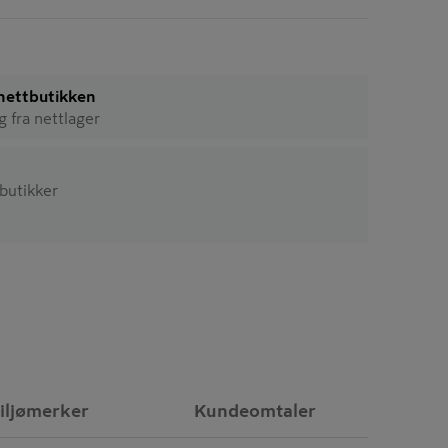
i nettbutikken
ig fra nettlager
 butikker
iljømerker
Kundeomtaler