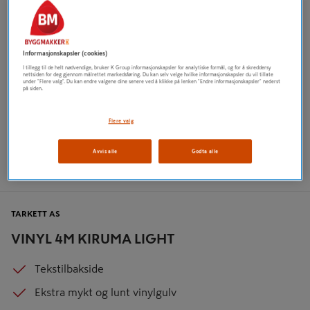
Informasjonskapsler (cookies)
I tillegg til de helt nødvendige, bruker K Group informasjonskapsler for analytiske formål, og for å skreddersy
nettsiden for deg gjennom målrettet markedsføring. Du kan selv velge hvilke informasjonskapsler du vil tillate
under "Flere valg". Du kan endre valgene dine senere ved å klikke på lenken "Endre informasjonskapsler" nederst
på siden.
Flere valg
Avvis alle
Godta alle
TARKETT AS
VINYL 4M KIRUMA LIGHT
Tekstilbakside
Ekstra mykt og lunt vinylgulv