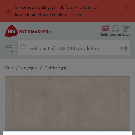
Sikkerhetsmelding: Svindelforsøk rettet mot
kryptolommebøker i omløp -
Les mer
Butikk
Logg inn
Kasse
Meny
/
/
Gulv
Vinylgulv
Gulvbelegg
Detaljert beskrivelse finnes i produktbeskrivelsen