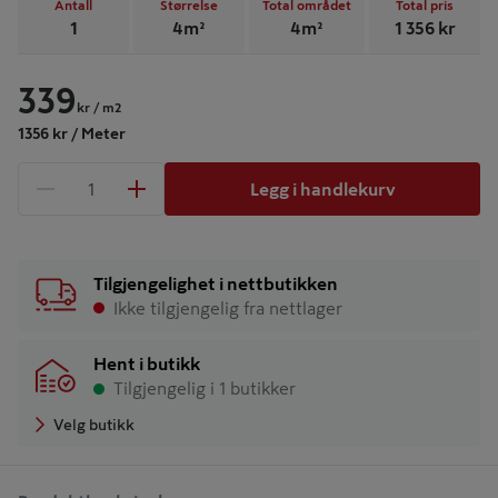
Antall
Størrelse
Total området
Total pris
1
4
m²
4
m²
1 356
kr
339
kr
/ m2
1356 kr / Meter
Legg i handlekurv
1 produkter
Antall
Tilgjengelighet i nettbutikken
Ikke tilgjengelig fra nettlager
Hent i butikk
Tilgjengelig i 1 butikker
Velg butikk