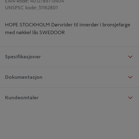
EAN-kode
:
4012789713404
UNSPSC kode
:
31162801
HOPE STOCKHOLM Dørvrider til innerdør i bronsjefarge
med nøkkel lås SWEDOOR
Spesifikasjoner
Dokumentasjon
Kundeomtaler