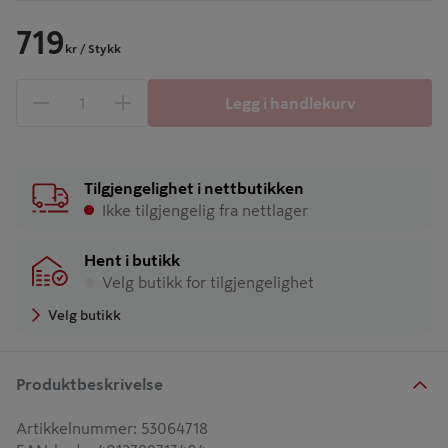
719
kr
/ Stykk
Legg i handlekurv
1 produkter
Antall
Tilgjengelighet i nettbutikken
Ikke tilgjengelig fra nettlager
Hent i butikk
Velg butikk for tilgjengelighet
Velg butikk
Produktbeskrivelse
Artikkelnummer
:
53064718