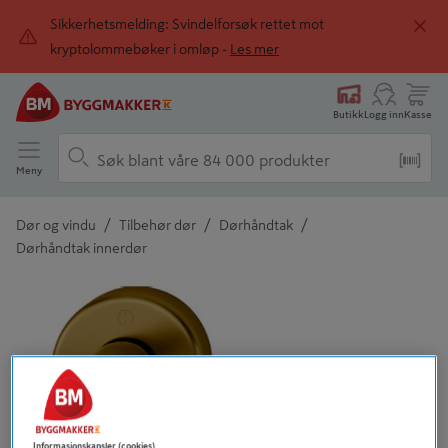
Sikkerhetsmelding: Svindelforsøk rettet mot
kryptolommebøker i omløp -
Les mer
Butikk
Logg inn
Kasse
Meny
/
/
/
Dør og vindu
Tilbehør dør
Dørhåndtak
Dørhåndtak innerdør
Detaljert beskrivelse finnes i produktbeskrivelsen
Informasjonskapsler (cookies)