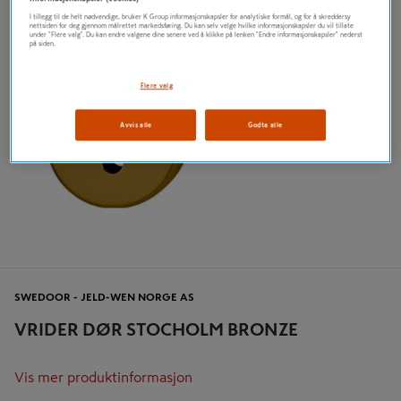
I tillegg til de helt nødvendige, bruker K Group informasjonskapsler for analytiske formål, og for å skreddersy
nettsiden for deg gjennom målrettet markedsføring. Du kan selv velge hvilke informasjonskapsler du vil tillate
under "Flere valg". Du kan endre valgene dine senere ved å klikke på lenken "Endre informasjonskapsler" nederst
på siden.
Flere valg
Avvis alle
Godta alle
SWEDOOR - JELD-WEN NORGE AS
VRIDER DØR STOCHOLM BRONZE
Vis mer produktinformasjon