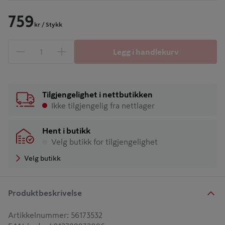
759
kr
/ Stykk
Legg i handlekurv
1 produkter
Antall
Tilgjengelighet i nettbutikken
Ikke tilgjengelig fra nettlager
Hent i butikk
Velg butikk for tilgjengelighet
Velg butikk
Produktbeskrivelse
Artikkelnummer
:
56173532