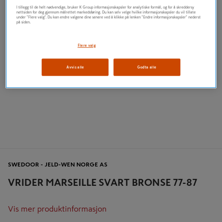
I tillegg til de helt nødvendige, bruker K Group informasjonskapsler for analytiske formål, og for å skreddersy
nettsiden for deg gjennom målrettet markedsføring. Du kan selv velge hvilke informasjonskapsler du vil tillate
under "Flere valg". Du kan endre valgene dine senere ved å klikke på lenken "Endre informasjonskapsler" nederst
på siden.
Flere valg
Avvis alle
Godta alle
SWEDOOR - JELD-WEN NORGE AS
VRIDER MARSEILLE SVART BRONSE 77-87
Vis mer produktinformasjon