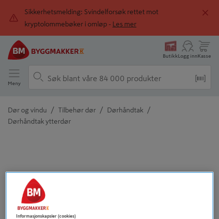
Sikkerhetsmelding: Svindelforsøk rettet mot
kryptolommebøker i omløp -
Les mer
Butikk
Logg inn
Kasse
Meny
/
/
/
Dør og vindu
Tilbehør dør
Dørhåndtak
Dørhåndtak ytterdør
Detaljert beskrivelse finnes i produktbeskrivelsen
Informasjonskapsler (cookies)